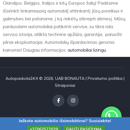
Olandijos, Belgijos, Italijos ir kitų Europos šalių! Padėsime
išsirinkti tinkamiausią automobilį atitinkantį Jūsų poreikius ir
galimybes bei patarsime, į ką reikėtų atkreipti dėmesį. Mūsų
parduodami automobiliai patikrinti servise, su tikra rida,
serviso istorija, atlikta technine apžiūra, garantija, paruošti
pilnai eksploatacijai. Automobilių išpardavimas geromis
kainomis! Daugiau informacijos:
automobiliai lizingu.
Autopaskola24.lt © 2026. UAB BONAUTA |
Privatumo politika
|
Straipsniai
Ieškote automobilio išsimokėtinai? Susisiekite!
+37062572029
GAUTI PASIŪLYMĄ