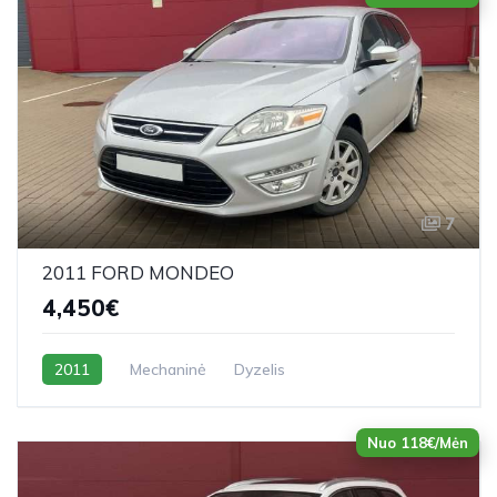
7
2011 FORD MONDEO
4,450€
2011
Mechaninė
Dyzelis
Nuo 118€/Mėn