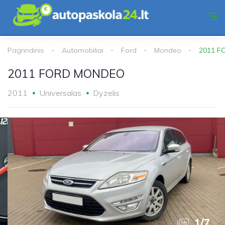
Pagrindinis
Automobiliai
Ford
Mondeo
2011 
2011 FORD MONDEO
2011
Universalas
Dyzelis
1
/
7