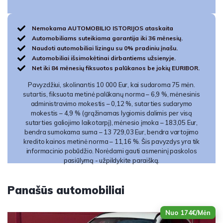
Nemokama AUTOMOBILIO ISTORIJOS ataskaita
Automobiliams suteikiama garantija iki 36 mėnesių.
Naudoti automobiliai lizingu su 0% pradiniu įnašu.
Automobiliai išsimokėtinai dirbantiems užsienyje.
Net iki 84 mėnesių fiksuotos palūkanos be jokių EURIBOR.
Pavyzdžiui, skolinantis 10 000 Eur, kai sudaroma 75 mėn.
sutartis, fiksuota metinė palūkanų norma – 6,9 %, mėnesinis
administravimo mokestis – 0,12 %, sutarties sudarymo
mokestis – 4,9 % (grąžinamas lygiomis dalimis per visą
sutarties galiojimo laikotarpį), mėnesio įmoka – 183,05 Eur,
bendra sumokama suma – 13 729,03 Eur, bendra vartojimo
kredito kainos metinė norma – 11,16 %. Šis pavyzdys yra tik
informacinio pobūdžio. Norėdami gauti asmeninį paskolos
pasiūlymą - užpildykite paraišką.
Panašūs automobiliai
Nuo 174€/Mėn