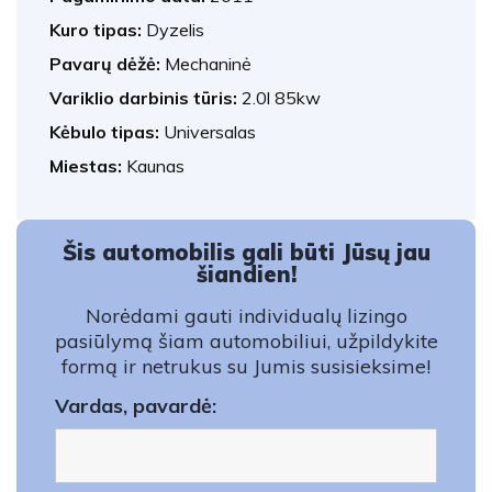
Kuro tipas:
Dyzelis
Pavarų dėžė:
Mechaninė
Variklio darbinis tūris:
2.0l 85kw
Kėbulo tipas:
Universalas
Miestas:
Kaunas
Šis automobilis gali būti Jūsų jau
šiandien!
Norėdami gauti individualų lizingo
pasiūlymą šiam automobiliui, užpildykite
formą ir netrukus su Jumis susisieksime!
Vardas, pavardė: