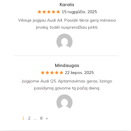
Karolis
15 rugpjūčio, 2025
Vilniuje įsigijau Audi A4. Pasiūlė tikrai gerą mėnesio
įmoką, todėl nusprendžiau pirkti.
Mindaugas
22 liepos, 2025
Įsigijome Audi Q5. Aptarnavimas geras, lizingo
pasiūlymą gavome tą pačią dieną.
1
2
…
8
»