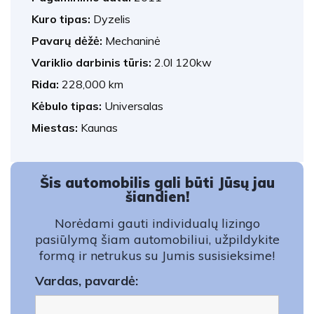
Kuro tipas:
Dyzelis
Pavarų dėžė:
Mechaninė
Variklio darbinis tūris:
2.0l 120kw
Rida:
228,000 km
Kėbulo tipas:
Universalas
Miestas:
Kaunas
Šis automobilis gali būti Jūsų jau
šiandien!
Norėdami gauti individualų lizingo
pasiūlymą šiam automobiliui, užpildykite
formą ir netrukus su Jumis susisieksime!
Vardas, pavardė: