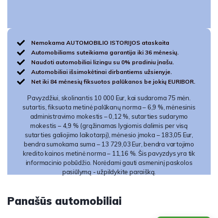
Nemokama AUTOMOBILIO ISTORIJOS ataskaita
Automobiliams suteikiama garantija iki 36 mėnesių.
Naudoti automobiliai lizingu su 0% pradiniu įnašu.
Automobiliai išsimokėtinai dirbantiems užsienyje.
Net iki 84 mėnesių fiksuotos palūkanos be jokių EURIBOR.
Pavyzdžiui, skolinantis 10 000 Eur, kai sudaroma 75 mėn.
sutartis, fiksuota metinė palūkanų norma – 6,9 %, mėnesinis
administravimo mokestis – 0,12 %, sutarties sudarymo
mokestis – 4,9 % (grąžinamas lygiomis dalimis per visą
sutarties galiojimo laikotarpį), mėnesio įmoka – 183,05 Eur,
bendra sumokama suma – 13 729,03 Eur, bendra vartojimo
kredito kainos metinė norma – 11,16 %. Šis pavyzdys yra tik
informacinio pobūdžio. Norėdami gauti asmeninį paskolos
pasiūlymą - užpildykite paraišką.
Panašūs automobiliai