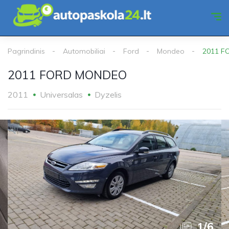
Pagrindinis
Automobiliai
Ford
Mondeo
2011 
2011 FORD MONDEO
2011
Universalas
Dyzelis
1
/
6