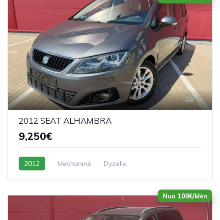
9
2012 SEAT ALHAMBRA
9,250€
2012
Mechaninė
Dyzelis
Nuo 108€/Mėn