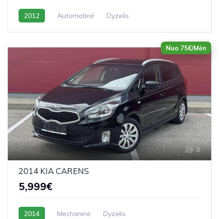
2012
Automatinė
Dyzelis
Nuo 75€/Mėn
9
2014 KIA CARENS
5,999€
2014
Mechaninė
Dyzelis