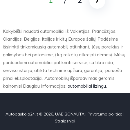
1
/
2
Kokybiški naudoti automobiliai iš Vokietijos, Prancūzijos,
Olandijos, Belgijos, Italijos ir kitų Europos šalių! Padėsime
išsirinkti tinkamiausią automobilį atitinkantį Jūsų poreikius ir
galimybes bei patarsime, į ką reikėtų atkreipti dėmesį. Mūsų
parduodami automobiliai patikrinti servise, su tikra rida,
serviso istorija, atlikta technine apžiūra, garantija, paruošti
pilnai eksploatacijai. Automobilių išpardavimas geromis
kainomis! Daugiau informacijos:
automobiliai lizingu.
Autopaskola24.lt © 2026. UAB BONAUTA |
Privatumo politika
|
Straipsniai