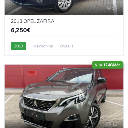
10
2013 OPEL ZAFIRA
6,250€
2013
Mechaninė
Dyzelis
Nuo 174€/Mėn
11