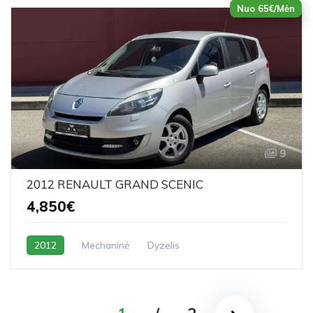
Nuo 65€/Mėn
9
2012 RENAULT GRAND SCENIC
4,850€
2012
Mechaninė
Dyzelis