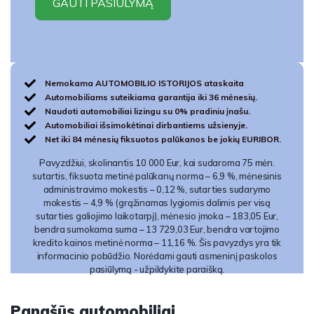
Nemokama AUTOMOBILIO ISTORIJOS ataskaita
Automobiliams suteikiama garantija iki 36 mėnesių.
Naudoti automobiliai lizingu su 0% pradiniu įnašu.
Automobiliai išsimokėtinai dirbantiems užsienyje.
Net iki 84 mėnesių fiksuotos palūkanos be jokių EURIBOR.
Pavyzdžiui, skolinantis 10 000 Eur, kai sudaroma 75 mėn.
sutartis, fiksuota metinė palūkanų norma – 6,9 %, mėnesinis
administravimo mokestis – 0,12 %, sutarties sudarymo
mokestis – 4,9 % (grąžinamas lygiomis dalimis per visą
sutarties galiojimo laikotarpį), mėnesio įmoka – 183,05 Eur,
bendra sumokama suma – 13 729,03 Eur, bendra vartojimo
kredito kainos metinė norma – 11,16 %. Šis pavyzdys yra tik
informacinio pobūdžio. Norėdami gauti asmeninį paskolos
pasiūlymą - užpildykite paraišką.
Panašūs automobiliai