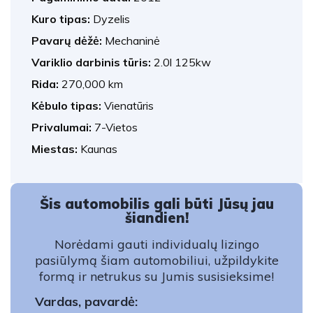
Kuro tipas:
Dyzelis
Pavarų dėžė:
Mechaninė
Variklio darbinis tūris:
2.0l 125kw
Rida:
270,000 km
Kėbulo tipas:
Vienatūris
Privalumai:
7-Vietos
Miestas:
Kaunas
Šis automobilis gali būti Jūsų jau
šiandien!
Norėdami gauti individualų lizingo
pasiūlymą šiam automobiliui, užpildykite
formą ir netrukus su Jumis susisieksime!
Vardas, pavardė: