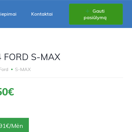
Gauti
liepimai
Kontaktai
pasiūlymą
4 FORD S-MAX
Ford
S-MAX
50€
91€/Mėn