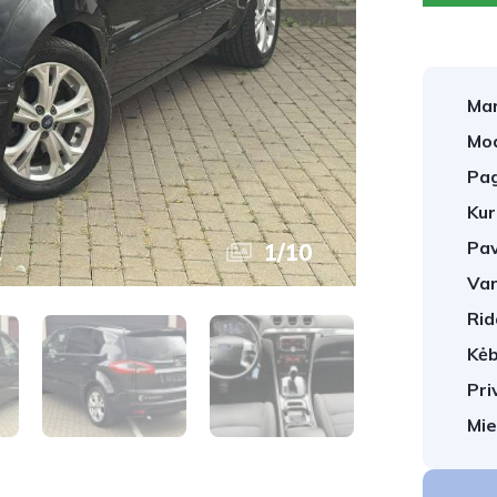
Mar
Mod
Pag
Kur
Pav
1
/
10
Var
Rid
Kėb
Pri
Mie