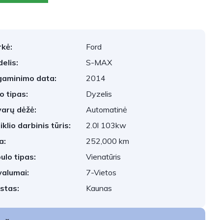
kė:
Ford
elis:
S-MAX
aminimo data:
2014
o tipas:
Dyzelis
arų dėžė:
Automatinė
iklio darbinis tūris:
2.0l 103kw
a:
252,000 km
ulo tipas:
Vienatūris
valumai:
7-Vietos
stas:
Kaunas