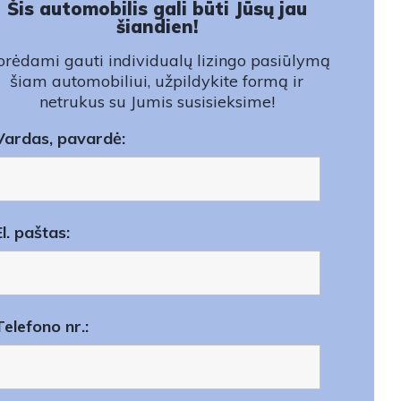
Šis automobilis gali būti Jūsų jau
šiandien!
rėdami gauti individualų lizingo pasiūlymą
šiam automobiliui, užpildykite formą ir
netrukus su Jumis susisieksime!
Vardas, pavardė:
El. paštas:
Telefono nr.: