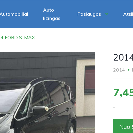
Auto
Automobiliai
Paslaugos
Atsi
lizingas
14 FORD S-MAX
201
2014
7,4
.
Nuo 