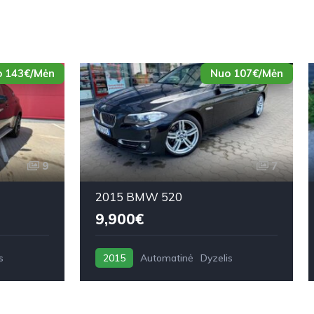
 143€/Mėn
Nuo 107€/Mėn
9
7
2015 BMW 520
9,900€
s
2015
Automatinė
Dyzelis