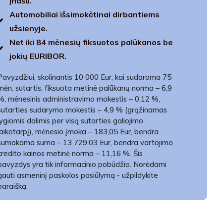
įnašu.
Automobiliai išsimokėtinai dirbantiems
užsienyje.
Net iki 84 mėnesių fiksuotos palūkanos be
jokių EURIBOR.
Pavyzdžiui, skolinantis 10 000 Eur, kai sudaroma 75
mėn. sutartis, fiksuota metinė palūkanų norma – 6,9
%, mėnesinis administravimo mokestis – 0,12 %,
sutarties sudarymo mokestis – 4,9 % (grąžinamas
lygiomis dalimis per visą sutarties galiojimo
laikotarpį), mėnesio įmoka – 183,05 Eur, bendra
sumokama suma – 13 729,03 Eur, bendra vartojimo
kredito kainos metinė norma – 11,16 %. Šis
pavyzdys yra tik informacinio pobūdžio. Norėdami
gauti asmeninį paskolos pasiūlymą - užpildykite
paraišką.