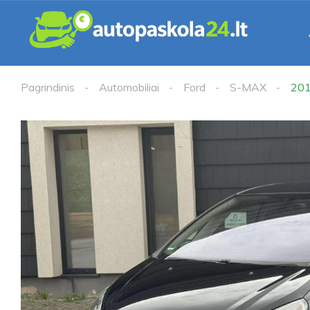
Pagrindinis
Automobiliai
Ford
S-MAX
20