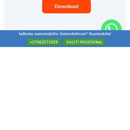
Ieškote automobilio išsimokėtinai? Susisiekite!
+37062572029
GAUTI PASIŪLYMĄ
Autopaskola24.lt © 2026. UAB BONAUTA |
Privatumo politika
|
Straipsniai