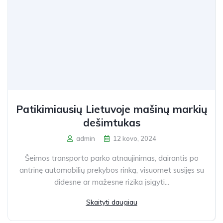
Patikimiausių Lietuvoje mašinų markių
dešimtukas
admin
12 kovo, 2024
Šeimos transporto parko atnaujinimas, dairantis po
antrinę automobilių prekybos rinką, visuomet susijęs su
didesne ar mažesne rizika įsigyti...
Skaityti daugiau