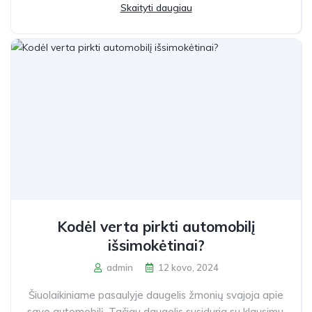
Skaityti daugiau
Kodėl verta pirkti automobilį
išsimokėtinai?
admin
12 kovo, 2024
Šiuolaikiniame pasaulyje daugelis žmonių svajoja apie
savo automobilį. Tačiau daugelis susiduria su klausimu,