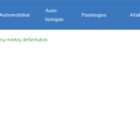
Auto
Automobiliai
Paslaugos
Atsi
lizingas
inų markių dešimtukas