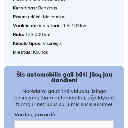
Kuro tipas:
Benzinas
Pavarų dėžė:
Mechaninė
Variklio darbinis tūris:
1.5l 103kw
Rida:
123,000 km
Kėbulo tipas:
Visureigis
Miestas:
Kaunas
Šis automobilis gali būti Jūsų jau
šiandien!
Norėdami gauti individualų lizingo
pasiūlymą šiam automobiliui, užpildykite
formą ir netrukus su Jumis susisieksime!
Vardas, pavardė: