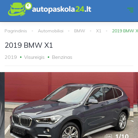
Pagrindinis
Automobiliai
BMW
X1
2019 BMW 
2019 BMW X1
2019
Visureigis
Benzinas
1
/
10