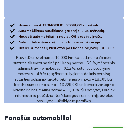
Nemokama AUTOMOBILIO ISTORIJOS ataskaita
Automobiliams suteikiama garantija iki 36 mėnesių.
Naudoti automobiliai lizingu su 0% pradiniu įnašu.
Automobiliai išsimokėtinai dirbantiems užsienyje.
Net iki 84 mėnesių fiksuotos palūkanos be jokių EURIBOR.
Pavyzdžiui, skolinantis 10 000 Eur, kai sudaroma 75 mėn.
sutartis, fiksuota metinė palūkanų norma – 6,9 %, mėnesinis
administravimo mokestis – 0,12 %, sutarties sudarymo
mokestis – 4,9 % (grąžinamas lygiomis dalimis per visą
sutarties galiojimo laikotarpį), mėnesio įmoka – 183,05 Eur,
bendra sumokama suma – 13 729,03 Eur, bendra vartojimo
kredito kainos metinė norma – 11,16 %. Šis pavyzdys yra tik
informacinio pobūdžio. Norėdami gauti asmeninį paskolos
pasiūlymą - užpildykite paraišką.
Panašūs automobiliai