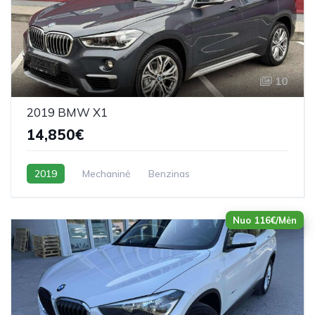
10
2019 BMW X1
14,850€
2019
Mechaninė
Benzinas
Nuo 116€/Mėn