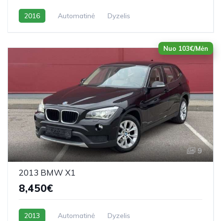
2016
Automatinė
Dyzelis
Nuo 103€/Mėn
9
2013 BMW X1
8,450€
2013
Automatinė
Dyzelis