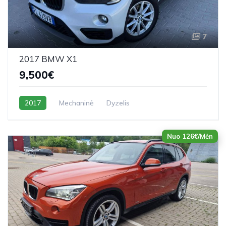
7
2017 BMW X1
9,500€
2017
Mechaninė
Dyzelis
Nuo 126€/Mėn