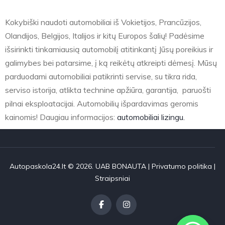
Kokybiški naudoti automobiliai iš Vokietijos, Prancūzijos,
Olandijos, Belgijos, Italijos ir kitų Europos šalių! Padėsime
išsirinkti tinkamiausią automobilį atitinkantį Jūsų poreikius ir
galimybes bei patarsime, į ką reikėtų atkreipti dėmesį. Mūsų
parduodami automobiliai patikrinti servise, su tikra rida,
serviso istorija, atlikta technine apžiūra, garantija, paruošti
pilnai eksploatacijai. Automobilių išpardavimas geromis
kainomis! Daugiau informacijos:
automobiliai lizingu.
Autopaskola24.lt © 2026. UAB BONAUTA |
Privatumo politika
|
Straipsniai