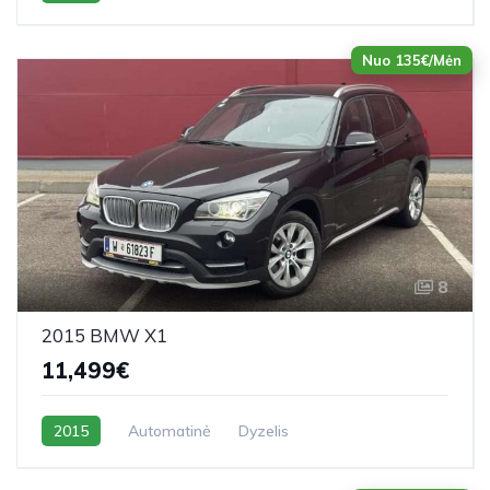
Nuo 135€/Mėn
8
2015 BMW X1
11,499€
2015
Automatinė
Dyzelis