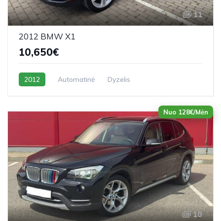
11
2012 BMW X1
10,650€
2012
Automatinė
Dyzelis
Nuo 128€/Mėn
10