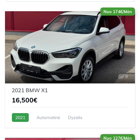
Nuo 174€/Mėn
9
2021 BMW X1
16,500€
2021
Automatinė
Dyzelis
Nuo 127€/Mėn