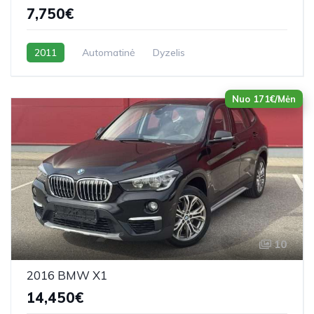
7,750€
2011
Automatinė
Dyzelis
Nuo 171€/Mėn
10
2016 BMW X1
14,450€