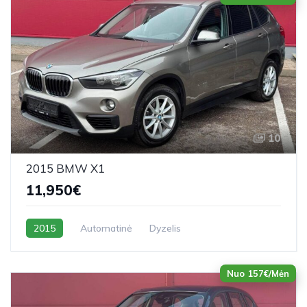
10
2015 BMW X1
11,950€
2015
Automatinė
Dyzelis
Nuo 157€/Mėn