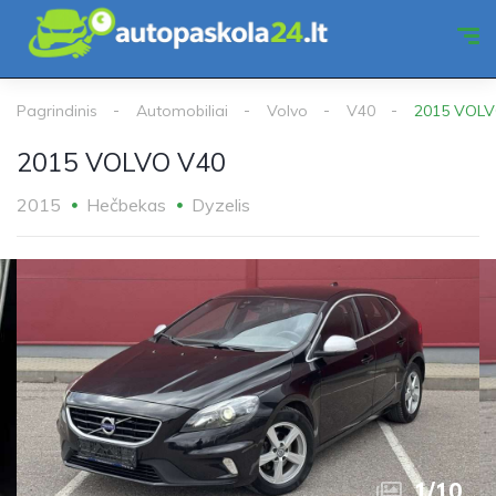
Pagrindinis
Automobiliai
Volvo
V40
2015 VOLV
2015 VOLVO V40
2015
Hečbekas
Dyzelis
1
/
10