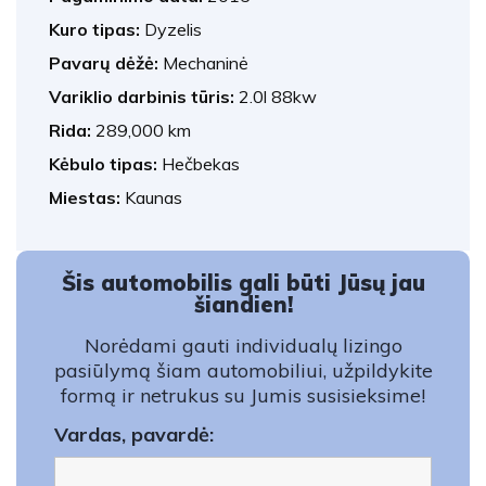
Kuro tipas:
Dyzelis
Pavarų dėžė:
Mechaninė
Variklio darbinis tūris:
2.0l 88kw
Rida:
289,000 km
Kėbulo tipas:
Hečbekas
Miestas:
Kaunas
Šis automobilis gali būti Jūsų jau
šiandien!
Norėdami gauti individualų lizingo
pasiūlymą šiam automobiliui, užpildykite
formą ir netrukus su Jumis susisieksime!
Vardas, pavardė: