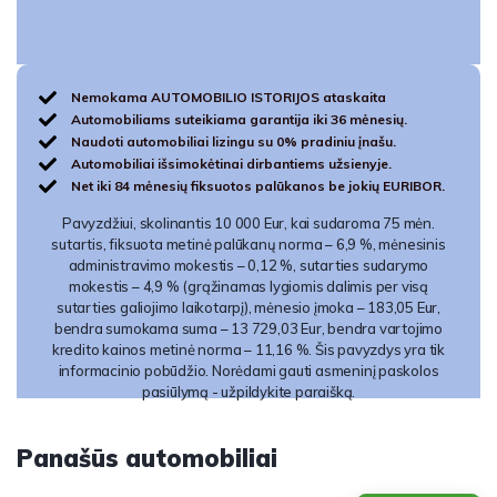
Nemokama AUTOMOBILIO ISTORIJOS ataskaita
Automobiliams suteikiama garantija iki 36 mėnesių.
Naudoti automobiliai lizingu su 0% pradiniu įnašu.
Automobiliai išsimokėtinai dirbantiems užsienyje.
Net iki 84 mėnesių fiksuotos palūkanos be jokių EURIBOR.
Pavyzdžiui, skolinantis 10 000 Eur, kai sudaroma 75 mėn.
sutartis, fiksuota metinė palūkanų norma – 6,9 %, mėnesinis
administravimo mokestis – 0,12 %, sutarties sudarymo
mokestis – 4,9 % (grąžinamas lygiomis dalimis per visą
sutarties galiojimo laikotarpį), mėnesio įmoka – 183,05 Eur,
bendra sumokama suma – 13 729,03 Eur, bendra vartojimo
kredito kainos metinė norma – 11,16 %. Šis pavyzdys yra tik
informacinio pobūdžio. Norėdami gauti asmeninį paskolos
pasiūlymą - užpildykite paraišką.
Panašūs automobiliai