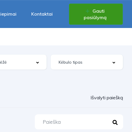
Gauti
liepimai
Kontaktai
pasiūlymą
Išvalyti paiešką