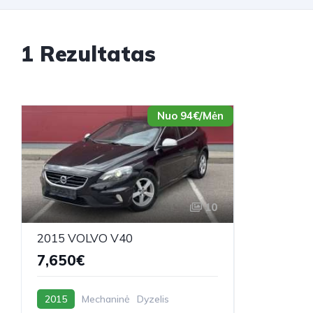
1 Rezultatas
Nuo 94€/Mėn
10
2015 VOLVO V40
7,650€
2015
Mechaninė
Dyzelis