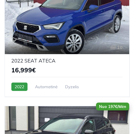
10
2022 SEAT ATECA
16,999€
2022
Automatinė
Dyzelis
Nuo 197€/Mėn