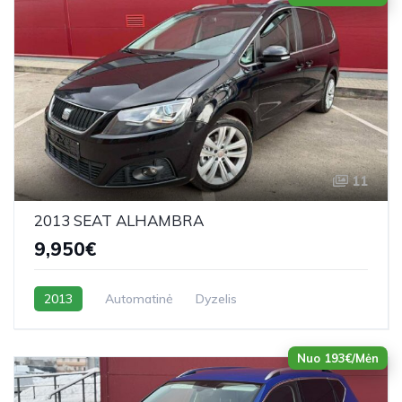
11
2013 SEAT ALHAMBRA
9,950€
2013
Automatinė
Dyzelis
Nuo 193€/Mėn