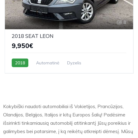
8
2018 SEAT LEON
9,950€
2018
Automatinė
Dyzelis
Kokybiški naudoti automobiliai iš Vokietijos, Prancūzijos,
Olandijos, Belgijos, Italijos ir kitų Europos šalių! Padėsime
išsirinkti tinkamiausią automobilį atitinkantį Jūsų poreikius ir
galimybes bei patarsime, į ką reikėtų atkreipti dėmesį. Mūsų