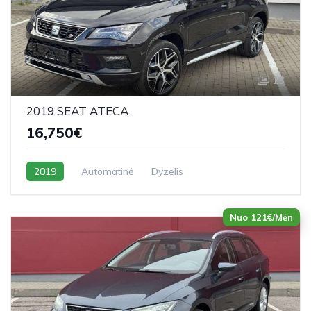
13
2019 SEAT ATECA
16,750€
2019
Automatinė
Dyzelis
Nuo 121€/Mėn