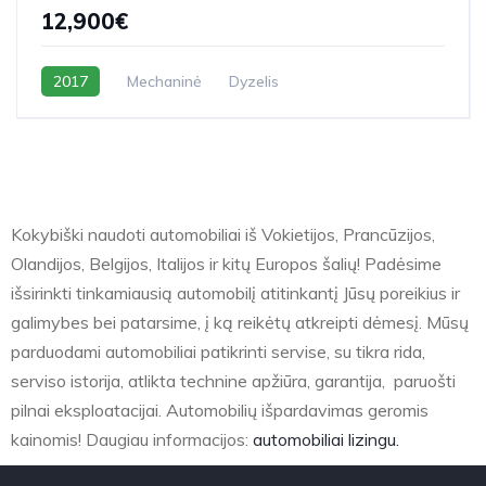
12,900€
2017
Mechaninė
Dyzelis
Kokybiški naudoti automobiliai iš Vokietijos, Prancūzijos,
Olandijos, Belgijos, Italijos ir kitų Europos šalių! Padėsime
išsirinkti tinkamiausią automobilį atitinkantį Jūsų poreikius ir
galimybes bei patarsime, į ką reikėtų atkreipti dėmesį. Mūsų
parduodami automobiliai patikrinti servise, su tikra rida,
serviso istorija, atlikta technine apžiūra, garantija, paruošti
pilnai eksploatacijai. Automobilių išpardavimas geromis
kainomis! Daugiau informacijos:
automobiliai lizingu.