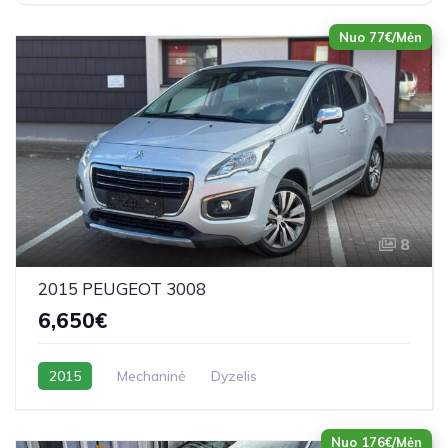
Nuo 77€/Mėn
8
2015 PEUGEOT 3008
6,650€
2015
Mechaninė
Dyzelis
Nuo 176€/Mėn