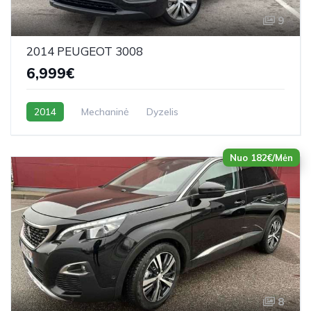
9
2014 PEUGEOT 3008
6,999€
2014
Mechaninė
Dyzelis
Nuo 182€/Mėn
8