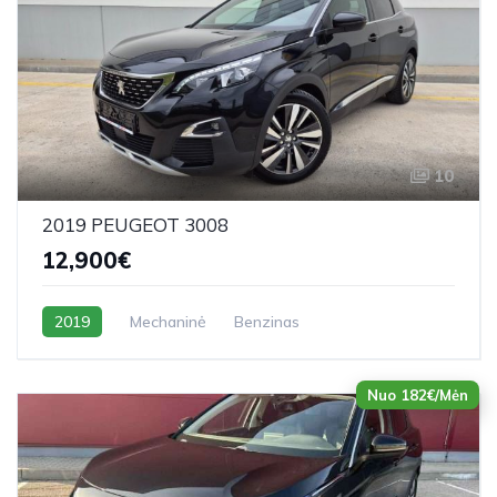
10
2019 PEUGEOT 3008
12,900€
2019
Mechaninė
Benzinas
Nuo 182€/Mėn