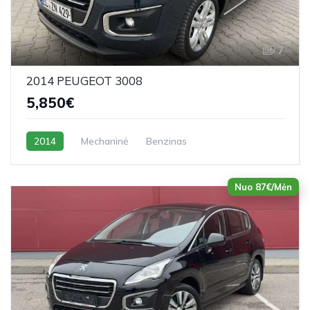
7
2014 PEUGEOT 3008
5,850€
2014
Mechaninė
Benzinas
Nuo 87€/Mėn