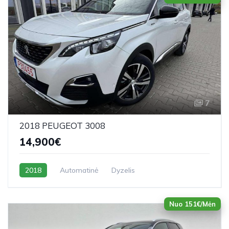
7
2018 PEUGEOT 3008
14,900€
2018
Automatinė
Dyzelis
Nuo 151€/Mėn