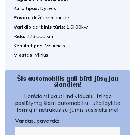
Kuro tipas:
Dyzelis
Pavarų dėžė:
Mechaninė
Variklio darbinis tūris:
1.6l 88kw
Rida:
223,000 km
Kėbulo tipas:
Visureigis
Miestas:
Vilnius
Šis automobilis gali būti Jūsų jau
šiandien!
Norėdami gauti individualų lizingo
pasiūlymą šiam automobiliui, užpildykite
formą ir netrukus su Jumis susisieksime!
Vardas, pavardė: