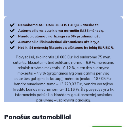
Nemokama AUTOMOBILIO ISTORIJOS ataskaita
Automobiliams suteikiama garantija iki 36 mėnesių.
Naudoti automobiliai lizingu su 0% pradiniu įnašu.
Automobiliai išsimokėtinai dirbantiems užsienyje.
Net iki 84 mėnesių fiksuotos palūkanos be jokių EURIBOR.
Pavyzdžiui, skolinantis 10 000 Eur, kai sudaroma 75 mėn.
sutartis, fiksuota metinė palūkanų norma – 6,9 %, mėnesinis
administravimo mokestis – 0,12 %, sutarties sudarymo
mokestis – 4,9 % (grąžinamas lygiomis dalimis per visą
sutarties galiojimo laikotarpį), mėnesio įmoka – 183,05 Eur,
bendra sumokama suma – 13 729,03 Eur, bendra vartojimo
kredito kainos metinė norma – 11,16 %. Šis pavyzdys yra tik
informacinio pobūdžio. Norėdami gauti asmeninį paskolos
pasiūlymą - užpildykite paraišką.
Panašūs automobiliai