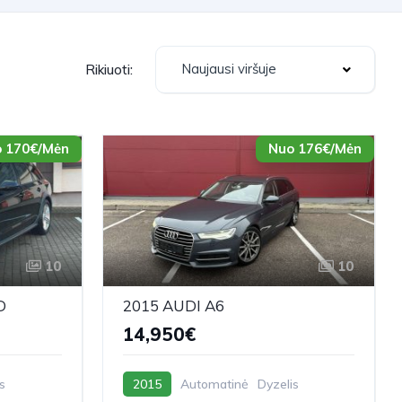
Naujausi viršuje
Rikiuoti:
 170€/Mėn
Nuo 176€/Mėn
10
10
D
2015 AUDI A6
14,950€
s
2015
Automatinė
Dyzelis