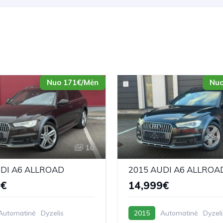
Nuo 171€/Mėn
Nuo
10
UDI A6 ALLROAD
2015 AUDI A6 ALLROA
9€
14,999€
Automatinė
Dyzelis
2015
Automatinė
Dyzeli