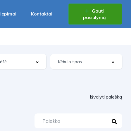
Gauti
liepimai
Kontaktai
pasiūlymą
Išvalyti paiešką