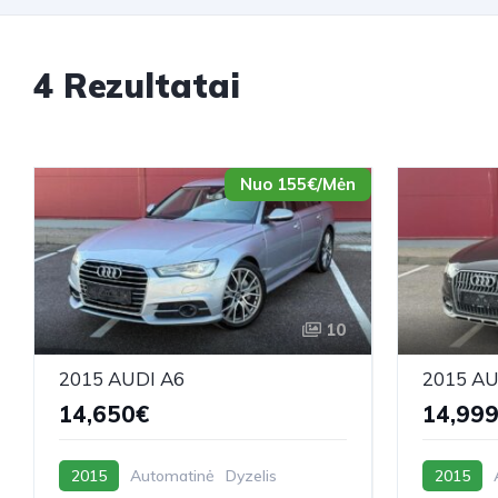
4 Rezultatai
Nuo 155€/Mėn
10
2015 AUDI A6
2015 A
14,650€
14,99
2015
Automatinė
Dyzelis
2015