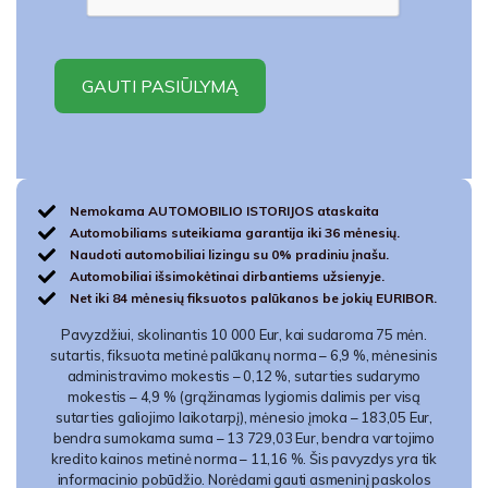
Nemokama AUTOMOBILIO ISTORIJOS ataskaita
Automobiliams suteikiama garantija iki 36 mėnesių.
Naudoti automobiliai lizingu su 0% pradiniu įnašu.
Automobiliai išsimokėtinai dirbantiems užsienyje.
Net iki 84 mėnesių fiksuotos palūkanos be jokių EURIBOR.
Pavyzdžiui, skolinantis 10 000 Eur, kai sudaroma 75 mėn.
sutartis, fiksuota metinė palūkanų norma – 6,9 %, mėnesinis
administravimo mokestis – 0,12 %, sutarties sudarymo
mokestis – 4,9 % (grąžinamas lygiomis dalimis per visą
sutarties galiojimo laikotarpį), mėnesio įmoka – 183,05 Eur,
bendra sumokama suma – 13 729,03 Eur, bendra vartojimo
kredito kainos metinė norma – 11,16 %. Šis pavyzdys yra tik
informacinio pobūdžio. Norėdami gauti asmeninį paskolos