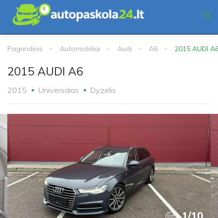
Pagrindinis
Automobiliai
Audi
A6
2015 AUDI A
2015 AUDI A6
2015
Universalas
Dyzelis
1
/
10