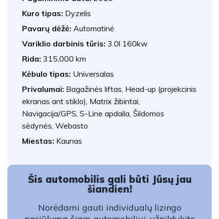
Kuro tipas:
Dyzelis
Pavarų dėžė:
Automatinė
Variklio darbinis tūris:
3.0l 160kw
Rida:
315,000 km
Kėbulo tipas:
Universalas
Privalumai:
Bagažinės liftas, Head-up (projekcinis
ekranas ant stiklo), Matrix žibintai,
Navigacija/GPS, S-Line apdaila, Šildomos
sėdynės, Webasto
Miestas:
Kaunas
Šis automobilis gali būti Jūsų jau
šiandien!
Norėdami gauti individualų lizingo
pasiūlymą šiam automobiliui, užpildykite