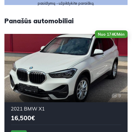
pasiūlymą - užpildykite paraišką.
Panašūs automobiliai
Nuo 174€/Mėn
9
2021 BMW X1
16,500€