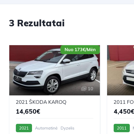
3 Rezultatai
Nuo 173€/Mėn
10
2021 ŠKODA KAROQ
2011 F
14,650€
4,450
2021
Automatinė
Dyzelis
2011