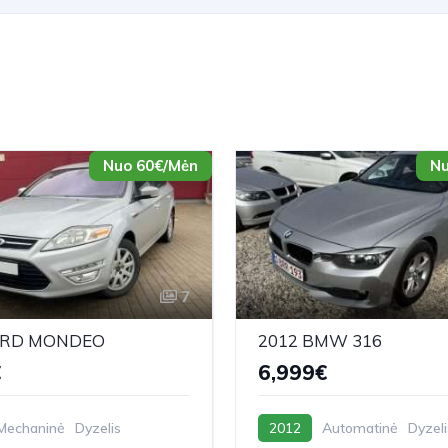
Nuo 60€/Mėn
Nu
7
ORD MONDEO
2012 BMW 316
€
6,999€
Mechaninė
Dyzelis
2012
Automatinė
Dyzeli