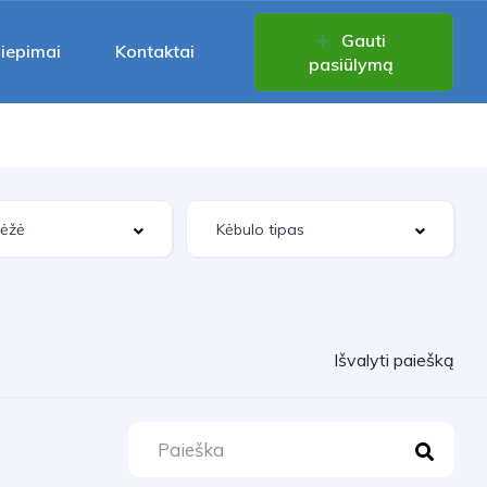
Gauti
liepimai
Kontaktai
pasiūlymą
Išvalyti paiešką