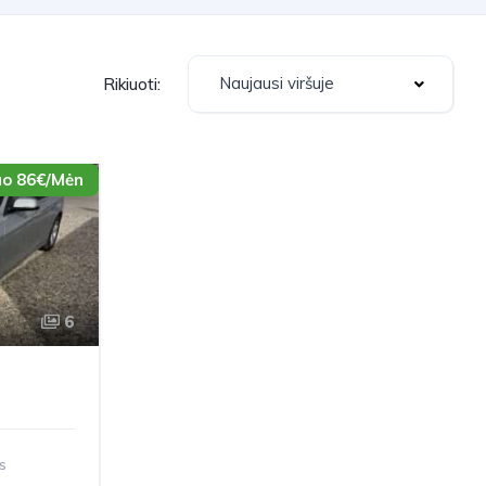
Naujausi viršuje
Rikiuoti:
o 86€/Mėn
6
s