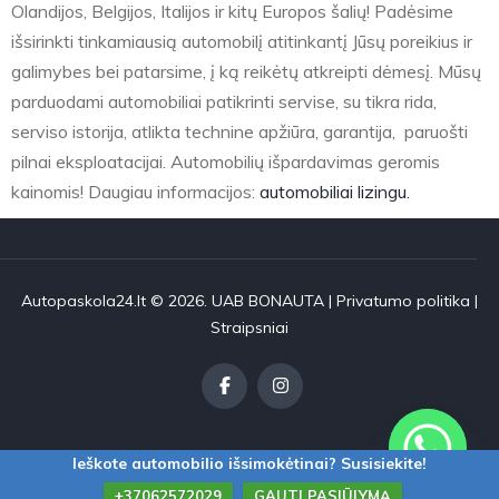
Olandijos, Belgijos, Italijos ir kitų Europos šalių! Padėsime
išsirinkti tinkamiausią automobilį atitinkantį Jūsų poreikius ir
galimybes bei patarsime, į ką reikėtų atkreipti dėmesį. Mūsų
parduodami automobiliai patikrinti servise, su tikra rida,
serviso istorija, atlikta technine apžiūra, garantija, paruošti
pilnai eksploatacijai. Automobilių išpardavimas geromis
kainomis! Daugiau informacijos:
automobiliai lizingu.
Autopaskola24.lt © 2026. UAB BONAUTA |
Privatumo politika
|
Straipsniai
Ieškote automobilio išsimokėtinai? Susisiekite!
+37062572029
GAUTI PASIŪLYMĄ