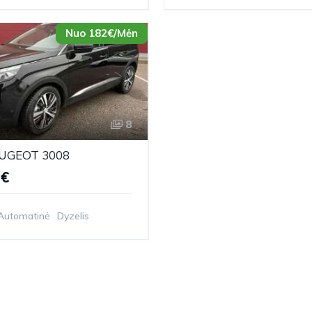
Nuo 182€/Mėn
8
EUGEOT 3008
0€
Automatinė
Dyzelis