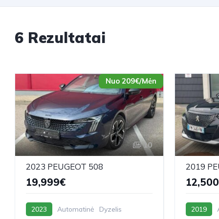
6 Rezultatai
Nuo 209€/Mėn
10
2023 PEUGEOT 508
2019 P
19,999€
12,50
2023
Automatinė
Dyzelis
2019