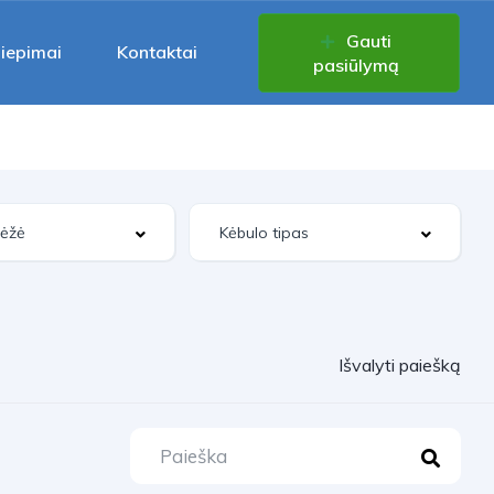
Gauti
liepimai
Kontaktai
pasiūlymą
Išvalyti paiešką