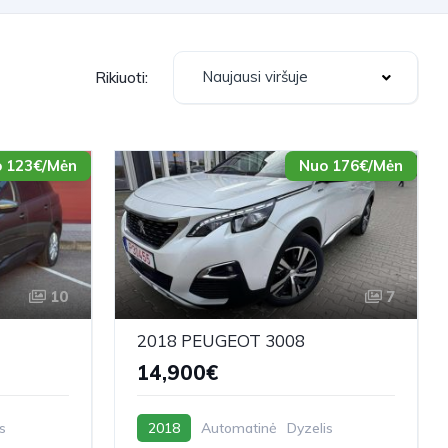
Naujausi viršuje
Rikiuoti:
 123€/Mėn
Nuo 176€/Mėn
10
7
2018 PEUGEOT 3008
14,900€
s
2018
Automatinė
Dyzelis