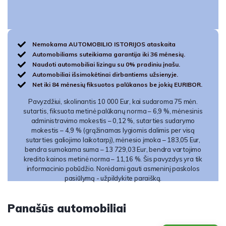
Nemokama AUTOMOBILIO ISTORIJOS ataskaita
Automobiliams suteikiama garantija iki 36 mėnesių.
Naudoti automobiliai lizingu su 0% pradiniu įnašu.
Automobiliai išsimokėtinai dirbantiems užsienyje.
Net iki 84 mėnesių fiksuotos palūkanos be jokių EURIBOR.
Pavyzdžiui, skolinantis 10 000 Eur, kai sudaroma 75 mėn.
sutartis, fiksuota metinė palūkanų norma – 6,9 %, mėnesinis
administravimo mokestis – 0,12 %, sutarties sudarymo
mokestis – 4,9 % (grąžinamas lygiomis dalimis per visą
sutarties galiojimo laikotarpį), mėnesio įmoka – 183,05 Eur,
bendra sumokama suma – 13 729,03 Eur, bendra vartojimo
kredito kainos metinė norma – 11,16 %. Šis pavyzdys yra tik
informacinio pobūdžio. Norėdami gauti asmeninį paskolos
pasiūlymą - užpildykite paraišką.
Panašūs automobiliai