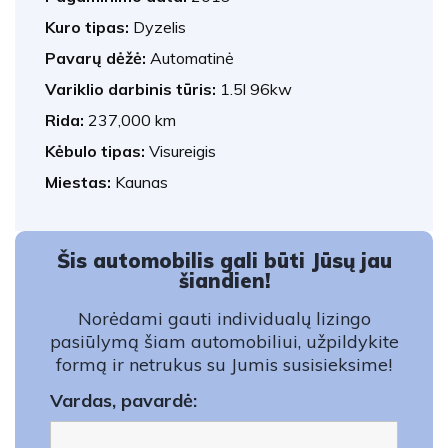
Kuro tipas:
Dyzelis
Pavarų dėžė:
Automatinė
Variklio darbinis tūris:
1.5l 96kw
Rida:
237,000 km
Kėbulo tipas:
Visureigis
Miestas:
Kaunas
Šis automobilis gali būti Jūsų jau
šiandien!
Norėdami gauti individualų lizingo
pasiūlymą šiam automobiliui, užpildykite
formą ir netrukus su Jumis susisieksime!
Vardas, pavardė: