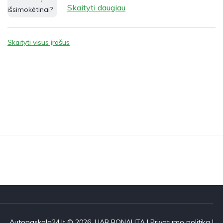
Skaityti daugiau
Skaityti visus įrašus
Autopaskola24.lt © 2026. UAB BONAUTA |
Privatumo politika
|