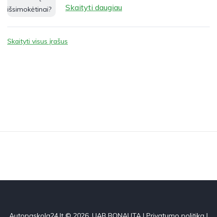
Skaityti daugiau
Skaityti visus įrašus
Autopaskola24.lt © 2026. UAB BONAUTA |
Privatumo politika
|