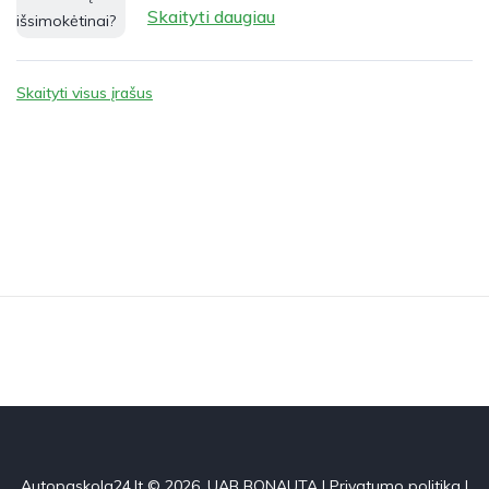
Skaityti daugiau
Skaityti visus įrašus
Autopaskola24.lt © 2026. UAB BONAUTA |
Privatumo politika
|