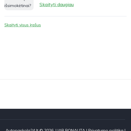
Skaityti daugiau
Skaityti visus įrašus
Autopaskola24.lt © 2026. UAB BONAUTA |
Privatumo politika
|