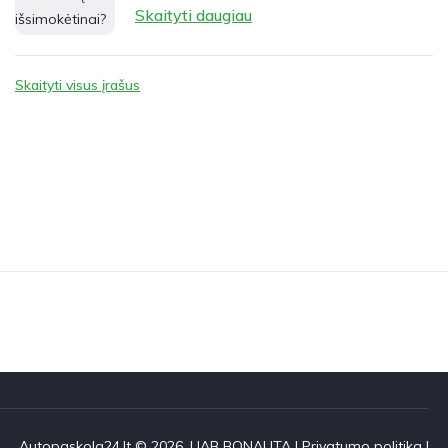
Skaityti daugiau
Skaityti visus įrašus
Autopaskola24.lt © 2026. UAB BONAUTA |
Privatumo politika
|