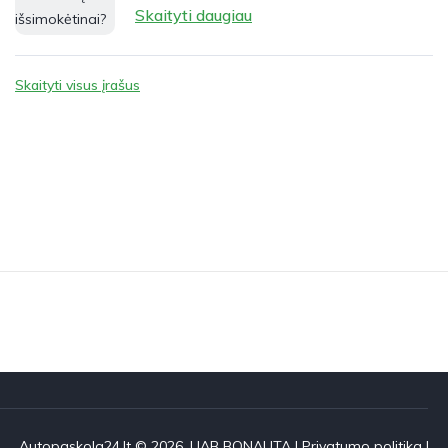
Skaityti daugiau
Skaityti visus įrašus
Autopaskola24.lt © 2026. UAB BONAUTA |
Privatumo politika
|