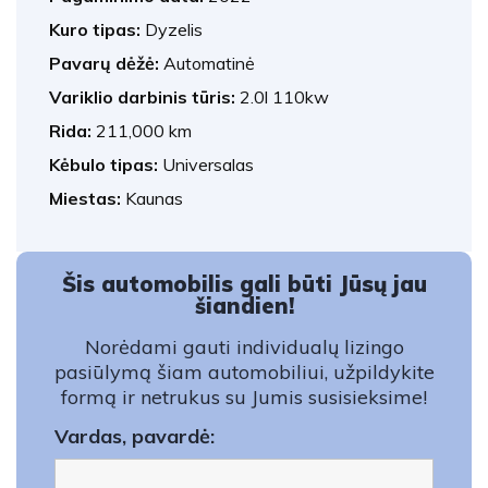
Kuro tipas:
Dyzelis
Pavarų dėžė:
Automatinė
Variklio darbinis tūris:
2.0l 110kw
Rida:
211,000 km
Kėbulo tipas:
Universalas
Miestas:
Kaunas
Šis automobilis gali būti Jūsų jau
šiandien!
Norėdami gauti individualų lizingo
pasiūlymą šiam automobiliui, užpildykite
formą ir netrukus su Jumis susisieksime!
Vardas, pavardė: