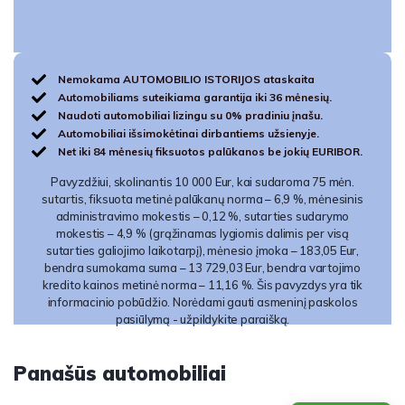
Nemokama AUTOMOBILIO ISTORIJOS ataskaita
Automobiliams suteikiama garantija iki 36 mėnesių.
Naudoti automobiliai lizingu su 0% pradiniu įnašu.
Automobiliai išsimokėtinai dirbantiems užsienyje.
Net iki 84 mėnesių fiksuotos palūkanos be jokių EURIBOR.
Pavyzdžiui, skolinantis 10 000 Eur, kai sudaroma 75 mėn.
sutartis, fiksuota metinė palūkanų norma – 6,9 %, mėnesinis
administravimo mokestis – 0,12 %, sutarties sudarymo
mokestis – 4,9 % (grąžinamas lygiomis dalimis per visą
sutarties galiojimo laikotarpį), mėnesio įmoka – 183,05 Eur,
bendra sumokama suma – 13 729,03 Eur, bendra vartojimo
kredito kainos metinė norma – 11,16 %. Šis pavyzdys yra tik
informacinio pobūdžio. Norėdami gauti asmeninį paskolos
pasiūlymą - užpildykite paraišką.
Panašūs automobiliai