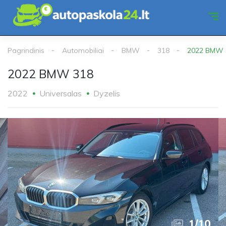
Pagrindinis
Automobiliai
BMW
318
2022 BMW 
2022 BMW 318
2022
Universalas
Dyzelis
1
/
10