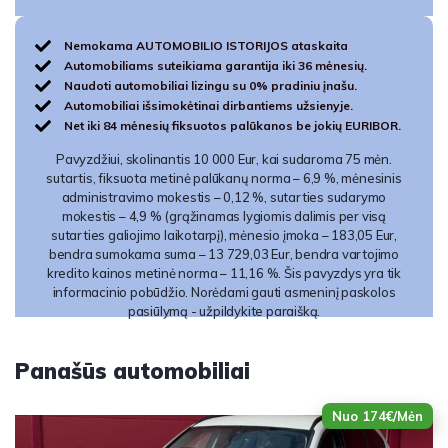
Nemokama AUTOMOBILIO ISTORIJOS ataskaita
Automobiliams suteikiama garantija iki 36 mėnesių.
Naudoti automobiliai lizingu su 0% pradiniu įnašu.
Automobiliai išsimokėtinai dirbantiems užsienyje.
Net iki 84 mėnesių fiksuotos palūkanos be jokių EURIBOR.
Pavyzdžiui, skolinantis 10 000 Eur, kai sudaroma 75 mėn.
sutartis, fiksuota metinė palūkanų norma – 6,9 %, mėnesinis
administravimo mokestis – 0,12 %, sutarties sudarymo
mokestis – 4,9 % (grąžinamas lygiomis dalimis per visą
sutarties galiojimo laikotarpį), mėnesio įmoka – 183,05 Eur,
bendra sumokama suma – 13 729,03 Eur, bendra vartojimo
kredito kainos metinė norma – 11,16 %. Šis pavyzdys yra tik
informacinio pobūdžio. Norėdami gauti asmeninį paskolos
pasiūlymą - užpildykite paraišką.
Panašūs automobiliai
Nuo 174€/Mėn