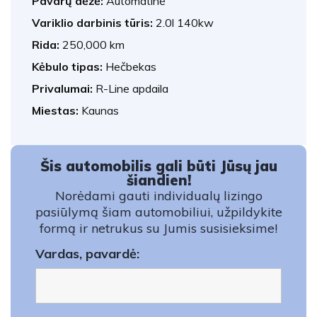
Pavarų dėžė:
Automatinė
Variklio darbinis tūris:
2.0l 140kw
Rida:
250,000 km
Kėbulo tipas:
Hečbekas
Privalumai:
R-Line apdaila
Miestas:
Kaunas
Šis automobilis gali būti Jūsų jau
šiandien!
Norėdami gauti individualų lizingo
pasiūlymą šiam automobiliui, užpildykite
formą ir netrukus su Jumis susisieksime!
Vardas, pavardė: