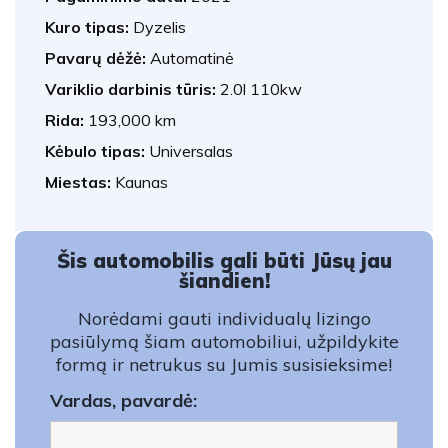
Kuro tipas:
Dyzelis
Pavarų dėžė:
Automatinė
Variklio darbinis tūris:
2.0l 110kw
Rida:
193,000 km
Kėbulo tipas:
Universalas
Miestas:
Kaunas
Šis automobilis gali būti Jūsų jau
šiandien!
Norėdami gauti individualų lizingo
pasiūlymą šiam automobiliui, užpildykite
formą ir netrukus su Jumis susisieksime!
Vardas, pavardė: