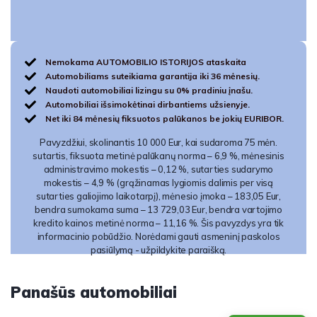
Nemokama AUTOMOBILIO ISTORIJOS ataskaita
Automobiliams suteikiama garantija iki 36 mėnesių.
Naudoti automobiliai lizingu su 0% pradiniu įnašu.
Automobiliai išsimokėtinai dirbantiems užsienyje.
Net iki 84 mėnesių fiksuotos palūkanos be jokių EURIBOR.
Pavyzdžiui, skolinantis 10 000 Eur, kai sudaroma 75 mėn.
sutartis, fiksuota metinė palūkanų norma – 6,9 %, mėnesinis
administravimo mokestis – 0,12 %, sutarties sudarymo
mokestis – 4,9 % (grąžinamas lygiomis dalimis per visą
sutarties galiojimo laikotarpį), mėnesio įmoka – 183,05 Eur,
bendra sumokama suma – 13 729,03 Eur, bendra vartojimo
kredito kainos metinė norma – 11,16 %. Šis pavyzdys yra tik
informacinio pobūdžio. Norėdami gauti asmeninį paskolos
pasiūlymą - užpildykite paraišką.
Panašūs automobiliai