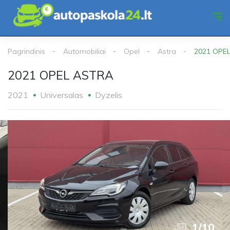
Pagrindinis
Automobiliai
Opel
Astra
2021 OPE
2021 OPEL ASTRA
2021
Universalas
Dyzelis
1
/
10