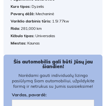
Kuro tipas:
Dyzelis
Pavarų dėžė:
Mechaninė
Variklio darbinis tūris:
1.5l 77kw
Rida:
281,000 km
Kėbulo tipas:
Universalas
Miestas:
Kaunas
Šis automobilis gali būti Jūsų jau
šiandien!
Norėdami gauti individualų lizingo
pasiūlymą šiam automobiliui, užpildykite
formą ir netrukus su Jumis susisieksime!
Vardas, pavardė: