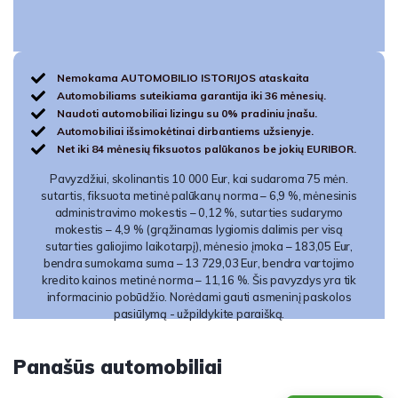
Nemokama AUTOMOBILIO ISTORIJOS ataskaita
Automobiliams suteikiama garantija iki 36 mėnesių.
Naudoti automobiliai lizingu su 0% pradiniu įnašu.
Automobiliai išsimokėtinai dirbantiems užsienyje.
Net iki 84 mėnesių fiksuotos palūkanos be jokių EURIBOR.
Pavyzdžiui, skolinantis 10 000 Eur, kai sudaroma 75 mėn.
sutartis, fiksuota metinė palūkanų norma – 6,9 %, mėnesinis
administravimo mokestis – 0,12 %, sutarties sudarymo
mokestis – 4,9 % (grąžinamas lygiomis dalimis per visą
sutarties galiojimo laikotarpį), mėnesio įmoka – 183,05 Eur,
bendra sumokama suma – 13 729,03 Eur, bendra vartojimo
kredito kainos metinė norma – 11,16 %. Šis pavyzdys yra tik
informacinio pobūdžio. Norėdami gauti asmeninį paskolos
pasiūlymą - užpildykite paraišką.
Panašūs automobiliai