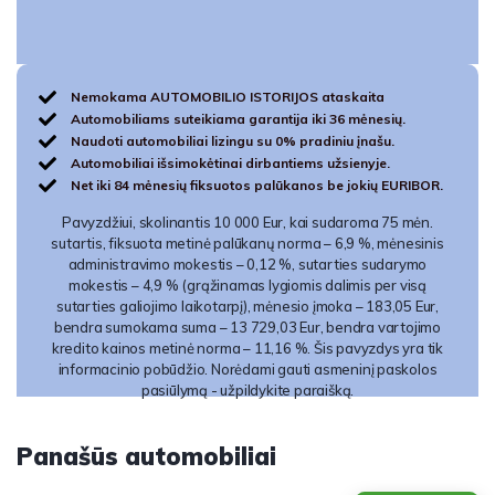
Nemokama AUTOMOBILIO ISTORIJOS ataskaita
Automobiliams suteikiama garantija iki 36 mėnesių.
Naudoti automobiliai lizingu su 0% pradiniu įnašu.
Automobiliai išsimokėtinai dirbantiems užsienyje.
Net iki 84 mėnesių fiksuotos palūkanos be jokių EURIBOR.
Pavyzdžiui, skolinantis 10 000 Eur, kai sudaroma 75 mėn.
sutartis, fiksuota metinė palūkanų norma – 6,9 %, mėnesinis
administravimo mokestis – 0,12 %, sutarties sudarymo
mokestis – 4,9 % (grąžinamas lygiomis dalimis per visą
sutarties galiojimo laikotarpį), mėnesio įmoka – 183,05 Eur,
bendra sumokama suma – 13 729,03 Eur, bendra vartojimo
kredito kainos metinė norma – 11,16 %. Šis pavyzdys yra tik
informacinio pobūdžio. Norėdami gauti asmeninį paskolos
pasiūlymą - užpildykite paraišką.
Panašūs automobiliai