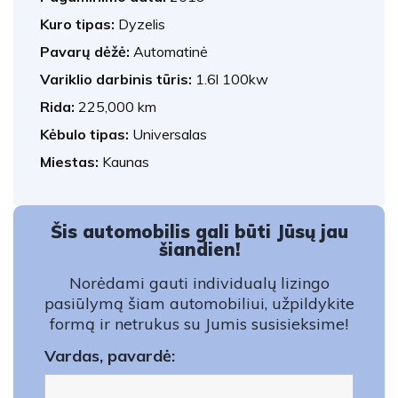
Kuro tipas:
Dyzelis
Pavarų dėžė:
Automatinė
Variklio darbinis tūris:
1.6l 100kw
Rida:
225,000 km
Kėbulo tipas:
Universalas
Miestas:
Kaunas
Šis automobilis gali būti Jūsų jau
šiandien!
Norėdami gauti individualų lizingo
pasiūlymą šiam automobiliui, užpildykite
formą ir netrukus su Jumis susisieksime!
Vardas, pavardė: