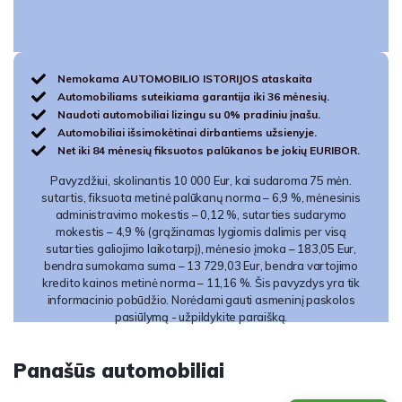
Nemokama AUTOMOBILIO ISTORIJOS ataskaita
Automobiliams suteikiama garantija iki 36 mėnesių.
Naudoti automobiliai lizingu su 0% pradiniu įnašu.
Automobiliai išsimokėtinai dirbantiems užsienyje.
Net iki 84 mėnesių fiksuotos palūkanos be jokių EURIBOR.
Pavyzdžiui, skolinantis 10 000 Eur, kai sudaroma 75 mėn.
sutartis, fiksuota metinė palūkanų norma – 6,9 %, mėnesinis
administravimo mokestis – 0,12 %, sutarties sudarymo
mokestis – 4,9 % (grąžinamas lygiomis dalimis per visą
sutarties galiojimo laikotarpį), mėnesio įmoka – 183,05 Eur,
bendra sumokama suma – 13 729,03 Eur, bendra vartojimo
kredito kainos metinė norma – 11,16 %. Šis pavyzdys yra tik
informacinio pobūdžio. Norėdami gauti asmeninį paskolos
pasiūlymą - užpildykite paraišką.
Panašūs automobiliai