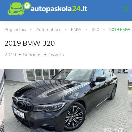
Pagrindinis
Automobiliai
BMW
320
2019 BMW 
2019 BMW 320
2019
Sedanas
Dyzelis
1
/
7