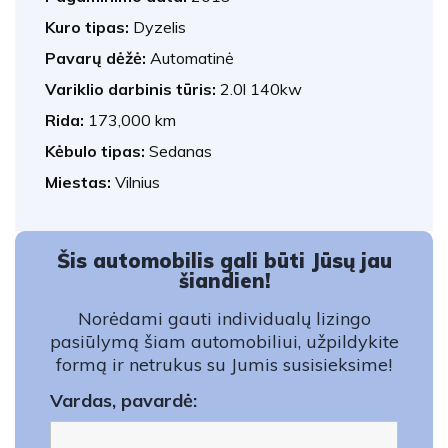
Kuro tipas:
Dyzelis
Pavarų dėžė:
Automatinė
Variklio darbinis tūris:
2.0l 140kw
Rida:
173,000 km
Kėbulo tipas:
Sedanas
Miestas:
Vilnius
Šis automobilis gali būti Jūsų jau
šiandien!
Norėdami gauti individualų lizingo
pasiūlymą šiam automobiliui, užpildykite
formą ir netrukus su Jumis susisieksime!
Vardas, pavardė: