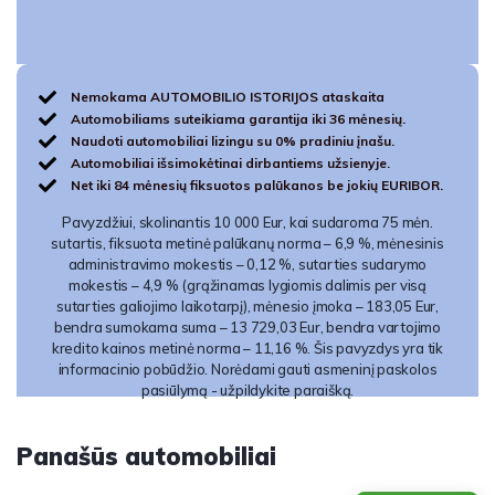
Nemokama AUTOMOBILIO ISTORIJOS ataskaita
Automobiliams suteikiama garantija iki 36 mėnesių.
Naudoti automobiliai lizingu su 0% pradiniu įnašu.
Automobiliai išsimokėtinai dirbantiems užsienyje.
Net iki 84 mėnesių fiksuotos palūkanos be jokių EURIBOR.
Pavyzdžiui, skolinantis 10 000 Eur, kai sudaroma 75 mėn.
sutartis, fiksuota metinė palūkanų norma – 6,9 %, mėnesinis
administravimo mokestis – 0,12 %, sutarties sudarymo
mokestis – 4,9 % (grąžinamas lygiomis dalimis per visą
sutarties galiojimo laikotarpį), mėnesio įmoka – 183,05 Eur,
bendra sumokama suma – 13 729,03 Eur, bendra vartojimo
kredito kainos metinė norma – 11,16 %. Šis pavyzdys yra tik
informacinio pobūdžio. Norėdami gauti asmeninį paskolos
pasiūlymą - užpildykite paraišką.
Panašūs automobiliai