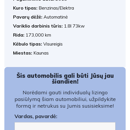
Kuro tipas:
Benzinas/Elektra
Pavarų dėžė:
Automatinė
Variklio darbinis tūris:
1.8l 73kw
Rida:
173,000 km
Kėbulo tipas:
Visureigis
Miestas:
Kaunas
Šis automobilis gali būti Jūsų jau
šiandien!
Norėdami gauti individualų lizingo
pasiūlymą šiam automobiliui, užpildykite
formą ir netrukus su Jumis susisieksime!
Vardas, pavardė: