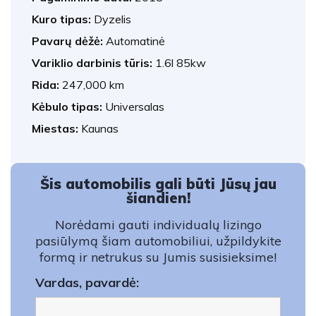
Kuro tipas:
Dyzelis
Pavarų dėžė:
Automatinė
Variklio darbinis tūris:
1.6l 85kw
Rida:
247,000 km
Kėbulo tipas:
Universalas
Miestas:
Kaunas
Šis automobilis gali būti Jūsų jau
šiandien!
Norėdami gauti individualų lizingo
pasiūlymą šiam automobiliui, užpildykite
formą ir netrukus su Jumis susisieksime!
Vardas, pavardė: