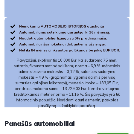
Nemokama AUTOMOBILIO ISTORIJOS ataskaita
Automobiliams suteikiama garantija iki 36 mėnesių.
Naudoti automobiliai lizingu su 0% pradiniu įnašu.
Automobiliai išsimokėtinai dirbantiems užsienyje.
Net iki 84 mėnesių fiksuotos palūkanos be jokių EURIBOR.
Pavyzdžiui, skolinantis 10 000 Eur, kai sudaroma 75 mėn.
sutartis, fiksuota metinė palūkanų norma – 6,9 %, mėnesinis
administravimo mokestis – 0,12 %, sutarties sudarymo
mokestis – 4,9 % (grąžinamas lygiomis dalimis per visą
sutarties galiojimo laikotarpį), mėnesio įmoka – 183,05 Eur,
bendra sumokama suma – 13 729,03 Eur, bendra vartojimo
kredito kainos metinė norma – 11,16 %. Šis pavyzdys yra tik
informacinio pobūdžio. Norėdami gauti asmeninį paskolos
pasiūlymą - užpildykite paraišką.
Panašūs automobiliai