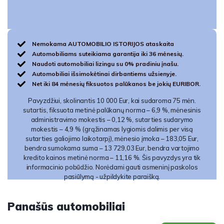
Nemokama AUTOMOBILIO ISTORIJOS ataskaita
Automobiliams suteikiama garantija iki 36 mėnesių.
Naudoti automobiliai lizingu su 0% pradiniu įnašu.
Automobiliai išsimokėtinai dirbantiems užsienyje.
Net iki 84 mėnesių fiksuotos palūkanos be jokių EURIBOR.
Pavyzdžiui, skolinantis 10 000 Eur, kai sudaroma 75 mėn.
sutartis, fiksuota metinė palūkanų norma – 6,9 %, mėnesinis
administravimo mokestis – 0,12 %, sutarties sudarymo
mokestis – 4,9 % (grąžinamas lygiomis dalimis per visą
sutarties galiojimo laikotarpį), mėnesio įmoka – 183,05 Eur,
bendra sumokama suma – 13 729,03 Eur, bendra vartojimo
kredito kainos metinė norma – 11,16 %. Šis pavyzdys yra tik
informacinio pobūdžio. Norėdami gauti asmeninį paskolos
pasiūlymą - užpildykite paraišką.
Panašūs automobiliai