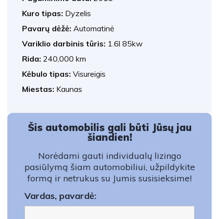
Kuro tipas:
Dyzelis
Pavarų dėžė:
Automatinė
Variklio darbinis tūris:
1.6l 85kw
Rida:
240,000 km
Kėbulo tipas:
Visureigis
Miestas:
Kaunas
Šis automobilis gali būti Jūsų jau
šiandien!
Norėdami gauti individualų lizingo
pasiūlymą šiam automobiliui, užpildykite
formą ir netrukus su Jumis susisieksime!
Vardas, pavardė: