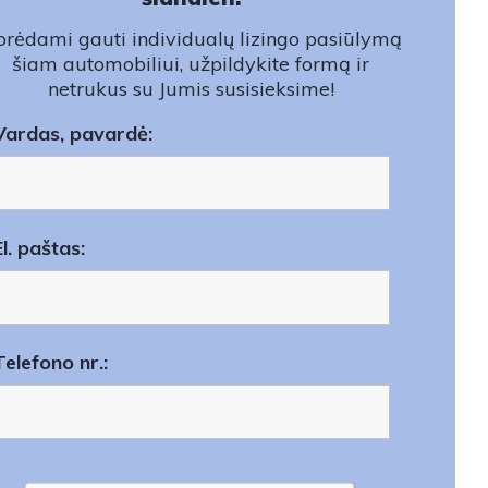
rėdami gauti individualų lizingo pasiūlymą
šiam automobiliui, užpildykite formą ir
netrukus su Jumis susisieksime!
Vardas, pavardė:
El. paštas:
Telefono nr.: