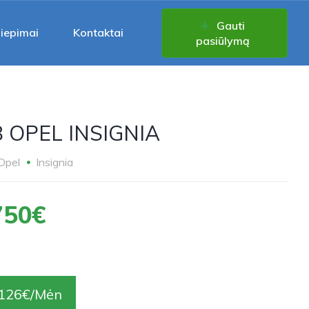
Gauti
liepimai
Kontaktai
pasiūlymą
 OPEL INSIGNIA
Opel
Insignia
750€
126€/Mėn