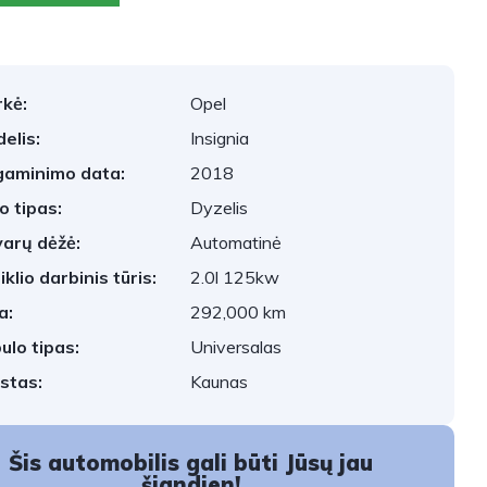
kė:
Opel
elis:
Insignia
aminimo data:
2018
o tipas:
Dyzelis
arų dėžė:
Automatinė
iklio darbinis tūris:
2.0l 125kw
a:
292,000 km
ulo tipas:
Universalas
stas:
Kaunas
Šis automobilis gali būti Jūsų jau
šiandien!