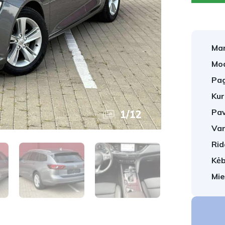
Mar
Mod
Pag
Kur
Pav
1
/
12
Var
Rid
Kėb
Mie