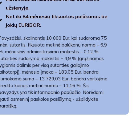
užsienyje.
Net iki 84 mėnesių fiksuotos palūkanos be
jokių EURIBOR.
Pavyzdžiui, skolinantis 10 000 Eur, kai sudaroma 75
mėn. sutartis, fiksuota metinė palūkanų norma – 6,9
%, mėnesinis administravimo mokestis – 0,12 %,
sutarties sudarymo mokestis – 4,9 % (grąžinamas
lygiomis dalimis per visą sutarties galiojimo
laikotarpį), mėnesio įmoka – 183,05 Eur, bendra
sumokama suma – 13 729,03 Eur, bendra vartojimo
kredito kainos metinė norma – 11,16 %. Šis
pavyzdys yra tik informacinio pobūdžio. Norėdami
gauti asmeninį paskolos pasiūlymą - užpildykite
paraišką.