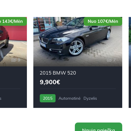
 143€/Mėn
Nuo 107€/Mėn
9
7
2015 BMW 520
9,900€
s
2015
Automatinė
Dyzelis
Nauja paieška