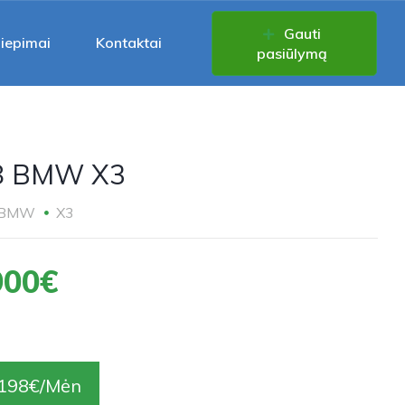
Gauti
liepimai
Kontaktai
pasiūlymą
8 BMW X3
BMW
X3
900€
198€/Mėn