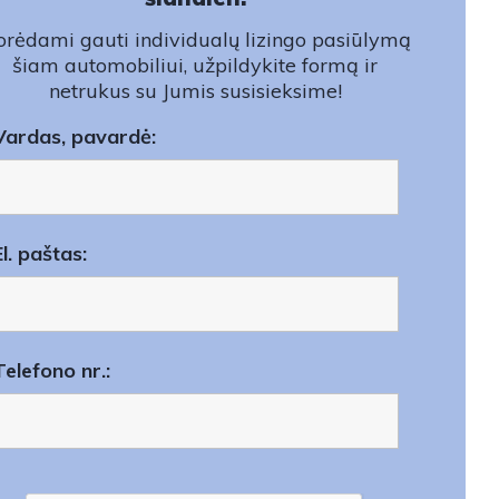
rėdami gauti individualų lizingo pasiūlymą
šiam automobiliui, užpildykite formą ir
netrukus su Jumis susisieksime!
Vardas, pavardė:
El. paštas:
Telefono nr.: