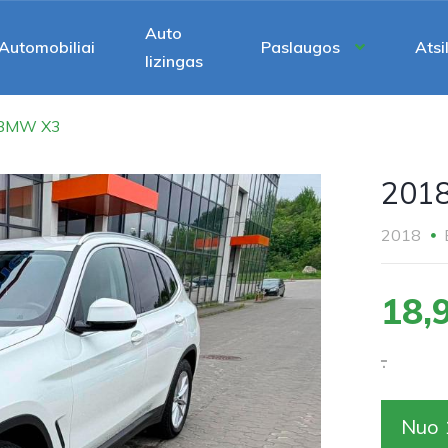
Auto
Automobiliai
Paslaugos
Atsi
lizingas
 BMW X3
201
2018
18,
.
Nuo 