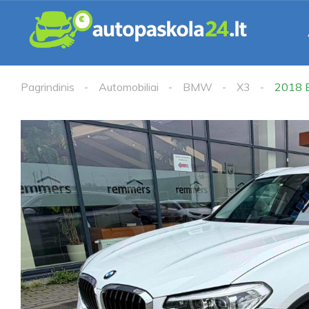
Pagrindinis
Automobiliai
BMW
X3
2018