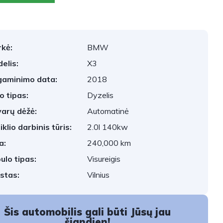
kė:
BMW
elis:
X3
aminimo data:
2018
o tipas:
Dyzelis
arų dėžė:
Automatinė
iklio darbinis tūris:
2.0l 140kw
a:
240,000 km
ulo tipas:
Visureigis
stas:
Vilnius
Šis automobilis gali būti Jūsų jau
šiandien!