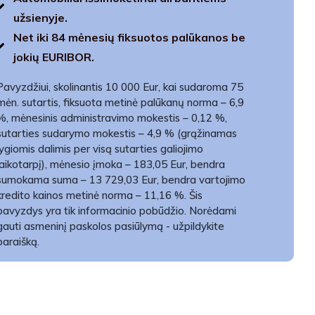
užsienyje.
Net iki 84 mėnesių fiksuotos palūkanos be
jokių EURIBOR.
Pavyzdžiui, skolinantis 10 000 Eur, kai sudaroma 75
mėn. sutartis, fiksuota metinė palūkanų norma – 6,9
%, mėnesinis administravimo mokestis – 0,12 %,
sutarties sudarymo mokestis – 4,9 % (grąžinamas
lygiomis dalimis per visą sutarties galiojimo
laikotarpį), mėnesio įmoka – 183,05 Eur, bendra
sumokama suma – 13 729,03 Eur, bendra vartojimo
kredito kainos metinė norma – 11,16 %. Šis
pavyzdys yra tik informacinio pobūdžio. Norėdami
gauti asmeninį paskolos pasiūlymą - užpildykite
paraišką.