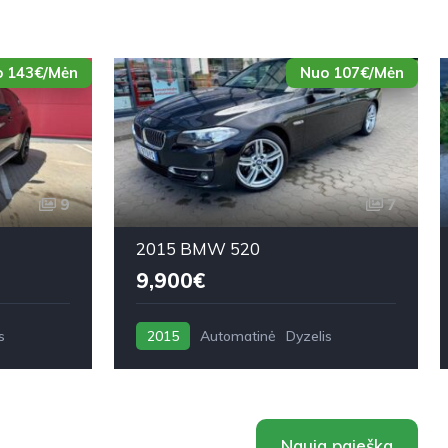
 143€/Mėn
Nuo 107€/Mėn
9
7
2015 BMW 520
9,900€
s
2015
Automatinė
Dyzelis
Nauja paieška