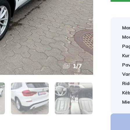
Mar
Mod
Pag
Kur
Pav
1
/
7
Var
Rid
Kėb
Mie