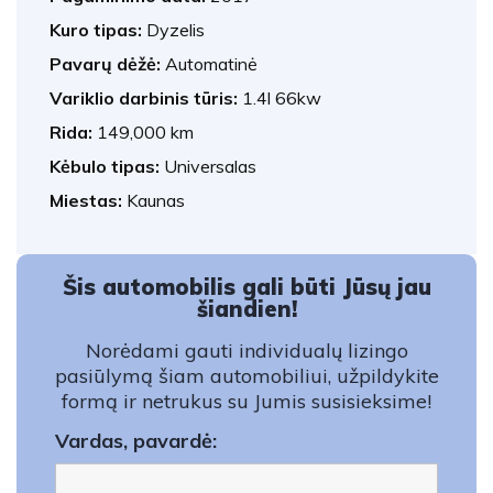
Kuro tipas:
Dyzelis
Pavarų dėžė:
Automatinė
Variklio darbinis tūris:
1.4l 66kw
Rida:
149,000 km
Kėbulo tipas:
Universalas
Miestas:
Kaunas
Šis automobilis gali būti Jūsų jau
šiandien!
Norėdami gauti individualų lizingo
pasiūlymą šiam automobiliui, užpildykite
formą ir netrukus su Jumis susisieksime!
Vardas, pavardė: