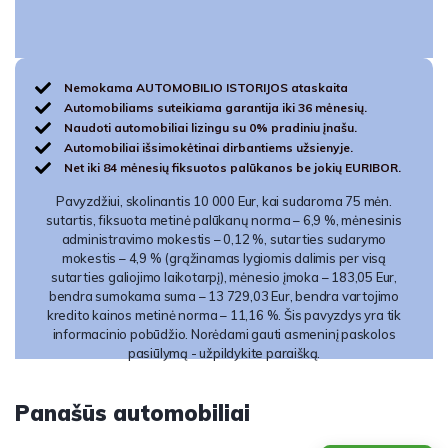
Nemokama AUTOMOBILIO ISTORIJOS ataskaita
Automobiliams suteikiama garantija iki 36 mėnesių.
Naudoti automobiliai lizingu su 0% pradiniu įnašu.
Automobiliai išsimokėtinai dirbantiems užsienyje.
Net iki 84 mėnesių fiksuotos palūkanos be jokių EURIBOR.
Pavyzdžiui, skolinantis 10 000 Eur, kai sudaroma 75 mėn.
sutartis, fiksuota metinė palūkanų norma – 6,9 %, mėnesinis
administravimo mokestis – 0,12 %, sutarties sudarymo
mokestis – 4,9 % (grąžinamas lygiomis dalimis per visą
sutarties galiojimo laikotarpį), mėnesio įmoka – 183,05 Eur,
bendra sumokama suma – 13 729,03 Eur, bendra vartojimo
kredito kainos metinė norma – 11,16 %. Šis pavyzdys yra tik
informacinio pobūdžio. Norėdami gauti asmeninį paskolos
pasiūlymą - užpildykite paraišką.
Panašūs automobiliai