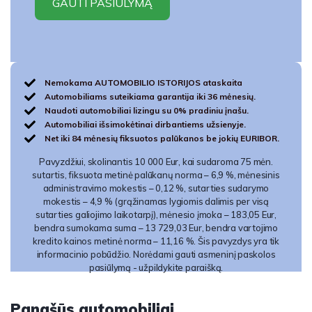
Nemokama AUTOMOBILIO ISTORIJOS ataskaita
Automobiliams suteikiama garantija iki 36 mėnesių.
Naudoti automobiliai lizingu su 0% pradiniu įnašu.
Automobiliai išsimokėtinai dirbantiems užsienyje.
Net iki 84 mėnesių fiksuotos palūkanos be jokių EURIBOR.
Pavyzdžiui, skolinantis 10 000 Eur, kai sudaroma 75 mėn.
sutartis, fiksuota metinė palūkanų norma – 6,9 %, mėnesinis
administravimo mokestis – 0,12 %, sutarties sudarymo
mokestis – 4,9 % (grąžinamas lygiomis dalimis per visą
sutarties galiojimo laikotarpį), mėnesio įmoka – 183,05 Eur,
bendra sumokama suma – 13 729,03 Eur, bendra vartojimo
kredito kainos metinė norma – 11,16 %. Šis pavyzdys yra tik
informacinio pobūdžio. Norėdami gauti asmeninį paskolos
pasiūlymą - užpildykite paraišką.
Panašūs automobiliai