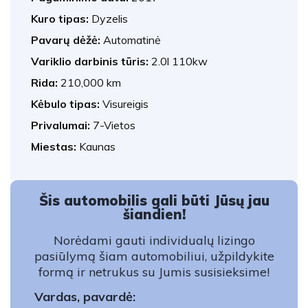
Kuro tipas:
Dyzelis
Pavarų dėžė:
Automatinė
Variklio darbinis tūris:
2.0l 110kw
Rida:
210,000 km
Kėbulo tipas:
Visureigis
Privalumai:
7-Vietos
Miestas:
Kaunas
Šis automobilis gali būti Jūsų jau
šiandien!
Norėdami gauti individualų lizingo
pasiūlymą šiam automobiliui, užpildykite
formą ir netrukus su Jumis susisieksime!
Vardas, pavardė: