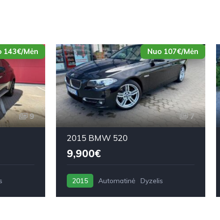
 143€/Mėn
Nuo 107€/Mėn
9
7
2015 BMW 520
9,900€
s
2015
Automatinė
Dyzelis