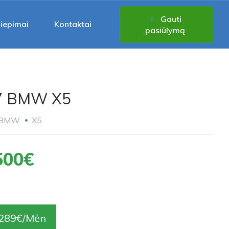
Gauti
liepimai
Kontaktai
pasiūlymą
7 BMW X5
BMW
X5
500€
289€/Mėn