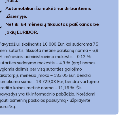
įnašu.
Automobiliai išsimokėtinai dirbantiems
užsienyje.
Net iki 84 mėnesių fiksuotos palūkanos be
jokių EURIBOR.
Pavyzdžiui, skolinantis 10 000 Eur, kai sudaroma 75
mėn. sutartis, fiksuota metinė palūkanų norma – 6,9
%, mėnesinis administravimo mokestis – 0,12 %,
sutarties sudarymo mokestis – 4,9 % (grąžinamas
lygiomis dalimis per visą sutarties galiojimo
laikotarpį), mėnesio įmoka – 183,05 Eur, bendra
sumokama suma – 13 729,03 Eur, bendra vartojimo
kredito kainos metinė norma – 11,16 %. Šis
pavyzdys yra tik informacinio pobūdžio. Norėdami
gauti asmeninį paskolos pasiūlymą - užpildykite
paraišką.