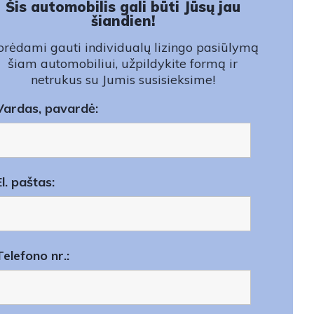
Šis automobilis gali būti Jūsų jau
šiandien!
rėdami gauti individualų lizingo pasiūlymą
šiam automobiliui, užpildykite formą ir
netrukus su Jumis susisieksime!
Vardas, pavardė:
El. paštas:
Telefono nr.: