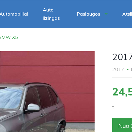
Auto
Automobiliai
Paslaugos
Atsi
lizingas
 BMW X5
201
2017
24,
.
Nuo 