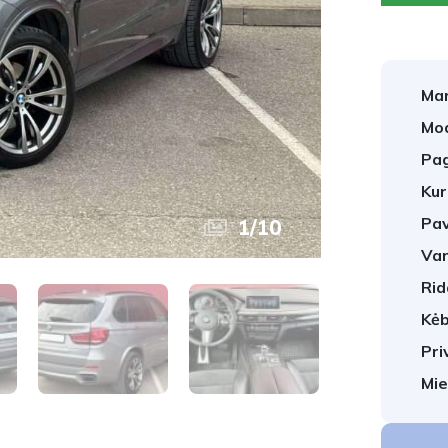
Mar
Mod
Pag
Kur
Pav
1
/
10
Var
Rid
Kėb
Pri
Mie