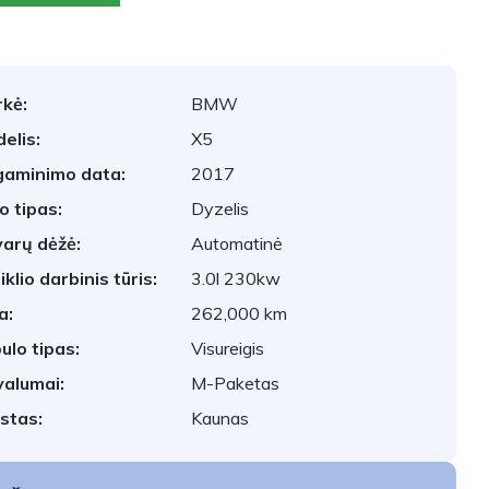
kė:
BMW
elis:
X5
aminimo data:
2017
o tipas:
Dyzelis
arų dėžė:
Automatinė
iklio darbinis tūris:
3.0l 230kw
a:
262,000 km
ulo tipas:
Visureigis
valumai:
M-Paketas
stas:
Kaunas