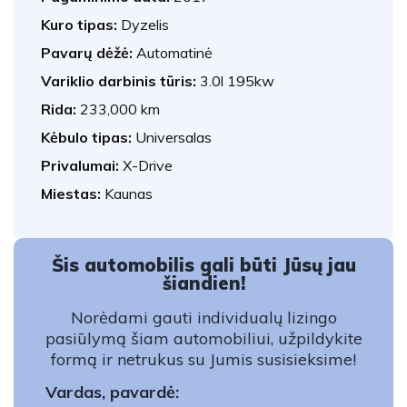
Kuro tipas:
Dyzelis
Pavarų dėžė:
Automatinė
Variklio darbinis tūris:
3.0l 195kw
Rida:
233,000 km
Kėbulo tipas:
Universalas
Privalumai:
X-Drive
Miestas:
Kaunas
Šis automobilis gali būti Jūsų jau
šiandien!
Norėdami gauti individualų lizingo
pasiūlymą šiam automobiliui, užpildykite
formą ir netrukus su Jumis susisieksime!
Vardas, pavardė: