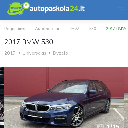
Pagrindinis
Automobiliai
BMW
530
2017 BMW 
2017 BMW 530
2017
Universalas
Dyzelis
1
/
15