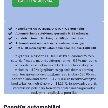
Nemokama AUTOMOBILIO ISTORIJOS ataskaita
Automobiliams suteikiama garantija iki 36 mėnesių.
Naudoti automobiliai lizingu su 0% pradiniu įnašu.
Automobiliai išsimokėtinai dirbantiems užsienyje.
Net iki 84 mėnesių fiksuotos palūkanos be jokių EURIBOR.
Pavyzdžiui, skolinantis 10 000 Eur, kai sudaroma 75 mėn.
sutartis, fiksuota metinė palūkanų norma – 6,9 %, mėnesinis
administravimo mokestis – 0,12 %, sutarties sudarymo
mokestis – 4,9 % (grąžinamas lygiomis dalimis per visą
sutarties galiojimo laikotarpį), mėnesio įmoka – 183,05 Eur,
bendra sumokama suma – 13 729,03 Eur, bendra vartojimo
kredito kainos metinė norma – 11,16 %. Šis pavyzdys yra tik
informacinio pobūdžio. Norėdami gauti asmeninį paskolos
pasiūlymą - užpildykite paraišką.
Panašūs automobiliai