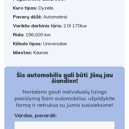
Kuro tipas:
Dyzelis
Pavarų dėžė:
Automatinė
Variklio darbinis tūris:
2.0l 170kw
Rida:
196,000 km
Kėbulo tipas:
Universalas
Miestas:
Kaunas
Šis automobilis gali būti Jūsų jau
šiandien!
Norėdami gauti individualų lizingo
pasiūlymą šiam automobiliui, užpildykite
formą ir netrukus su Jumis susisieksime!
Vardas, pavardė: