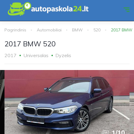
Pagrindinis
Automobiliai
BMW
520
2017 BMW 
2017 BMW 520
2017
Universalas
Dyzelis
1
/
10