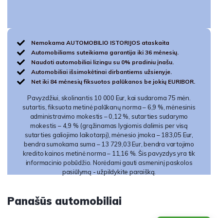
Nemokama AUTOMOBILIO ISTORIJOS ataskaita
Automobiliams suteikiama garantija iki 36 mėnesių.
Naudoti automobiliai lizingu su 0% pradiniu įnašu.
Automobiliai išsimokėtinai dirbantiems užsienyje.
Net iki 84 mėnesių fiksuotos palūkanos be jokių EURIBOR.
Pavyzdžiui, skolinantis 10 000 Eur, kai sudaroma 75 mėn.
sutartis, fiksuota metinė palūkanų norma – 6,9 %, mėnesinis
administravimo mokestis – 0,12 %, sutarties sudarymo
mokestis – 4,9 % (grąžinamas lygiomis dalimis per visą
sutarties galiojimo laikotarpį), mėnesio įmoka – 183,05 Eur,
bendra sumokama suma – 13 729,03 Eur, bendra vartojimo
kredito kainos metinė norma – 11,16 %. Šis pavyzdys yra tik
informacinio pobūdžio. Norėdami gauti asmeninį paskolos
pasiūlymą - užpildykite paraišką.
Panašūs automobiliai