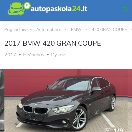
Pagrindinis
Automobiliai
BMW
420 GRAN COUPE
2017 BMW 420 GRAN COUPE
2017
Hečbekas
Dyzelis
1
/
9