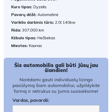
Kuro tipas:
Dyzelis
Pavarų dėžė:
Automatinė
Variklio darbinis tūris:
2.0l 140kw
Rida:
307,000 km
Kėbulo tipas:
Hečbekas
Miestas:
Kaunas
Šis automobilis gali būti Jūsų jau
šiandien!
Norėdami gauti individualų lizingo
pasiūlymą šiam automobiliui, užpildykite
formą ir netrukus su Jumis susisieksime!
Vardas, pavardė: