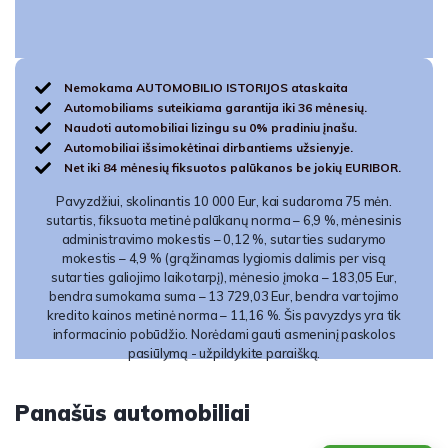
Nemokama AUTOMOBILIO ISTORIJOS ataskaita
Automobiliams suteikiama garantija iki 36 mėnesių.
Naudoti automobiliai lizingu su 0% pradiniu įnašu.
Automobiliai išsimokėtinai dirbantiems užsienyje.
Net iki 84 mėnesių fiksuotos palūkanos be jokių EURIBOR.
Pavyzdžiui, skolinantis 10 000 Eur, kai sudaroma 75 mėn.
sutartis, fiksuota metinė palūkanų norma – 6,9 %, mėnesinis
administravimo mokestis – 0,12 %, sutarties sudarymo
mokestis – 4,9 % (grąžinamas lygiomis dalimis per visą
sutarties galiojimo laikotarpį), mėnesio įmoka – 183,05 Eur,
bendra sumokama suma – 13 729,03 Eur, bendra vartojimo
kredito kainos metinė norma – 11,16 %. Šis pavyzdys yra tik
informacinio pobūdžio. Norėdami gauti asmeninį paskolos
pasiūlymą - užpildykite paraišką.
Panašūs automobiliai