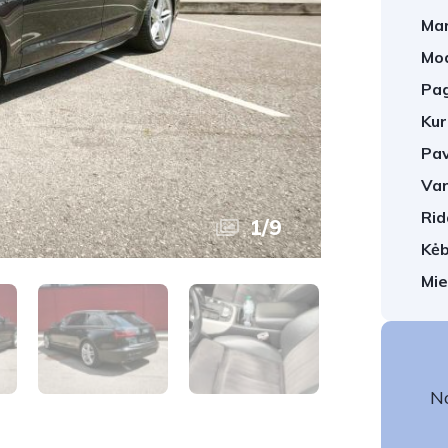
Mar
Mod
Pag
Kur
Pav
Var
Rid
1
/
9
Kėb
Mie
No