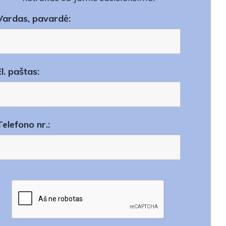
Vardas, pavardė:
El. paštas:
Telefono nr.: