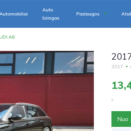
Auto
Automobiliai
Paslaugos
Atsi
lizingas
UDI A6
201
2017
13,
.
Nuo 