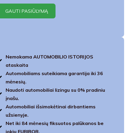
Nemokama AUTOMOBILIO ISTORIJOS
ataskaita
Automobiliams suteikiama garantija iki 36
mėnesių.
Naudoti automobiliai lizingu su 0% pradiniu
įnašu.
Automobiliai išsimokėtinai dirbantiems
užsienyje.
Net iki 84 mėnesių fiksuotos palūkanos be
jokių EURIBOR.