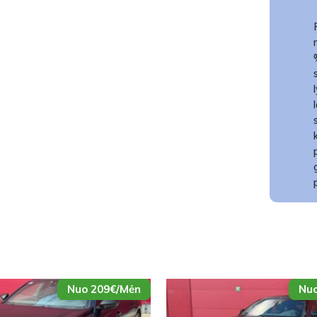
Nuo 209€/Mėn
Nuo