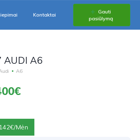
Gauti
liepimai
Kontaktai
pasiūlymą
7 AUDI A6
Audi
A6
400€
142€/Mėn