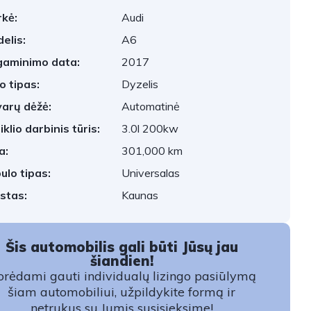
kė:
Audi
elis:
A6
aminimo data:
2017
o tipas:
Dyzelis
arų dėžė:
Automatinė
iklio darbinis tūris:
3.0l 200kw
a:
301,000 km
ulo tipas:
Universalas
stas:
Kaunas
Šis automobilis gali būti Jūsų jau
šiandien!
rėdami gauti individualų lizingo pasiūlymą
šiam automobiliui, užpildykite formą ir
netrukus su Jumis susisieksime!