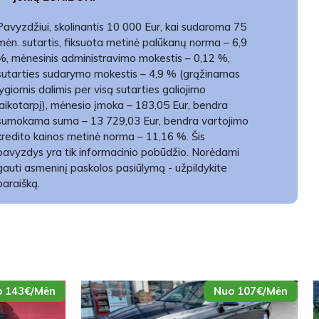
Pavyzdžiui, skolinantis 10 000 Eur, kai sudaroma 75
mėn. sutartis, fiksuota metinė palūkanų norma – 6,9
%, mėnesinis administravimo mokestis – 0,12 %,
sutarties sudarymo mokestis – 4,9 % (grąžinamas
lygiomis dalimis per visą sutarties galiojimo
laikotarpį), mėnesio įmoka – 183,05 Eur, bendra
sumokama suma – 13 729,03 Eur, bendra vartojimo
kredito kainos metinė norma – 11,16 %. Šis
pavyzdys yra tik informacinio pobūdžio. Norėdami
gauti asmeninį paskolos pasiūlymą - užpildykite
paraišką.
 143€/Mėn
Nuo 107€/Mėn