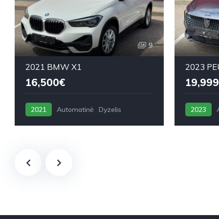
9
2021 BMW X1
2023 PE
16,500€
19,999
2021
Automatinė
Dyzelis
2023