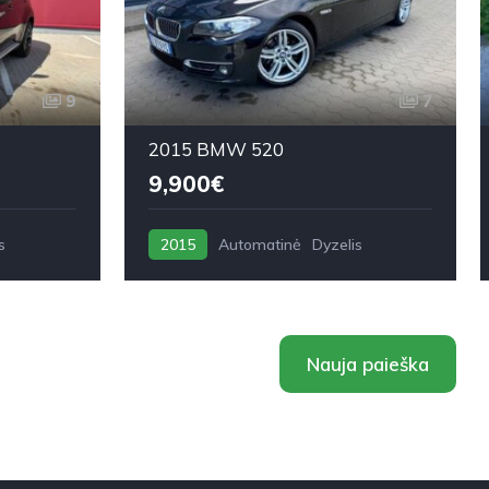
9
7
2015 BMW 520
9,900€
s
2015
Automatinė
Dyzelis
Nauja paieška