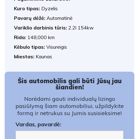
Kuro tipas:
Dyzelis
Pavarų dėžė:
Automatinė
Variklio darbinis tūris:
2.2l 154kw
Rida:
148,000 km
Kėbulo tipas:
Visureigis
Miestas:
Kaunas
Šis automobilis gali būti Jūsų jau
šiandien!
Norėdami gauti individualų lizingo
pasiūlymą šiam automobiliui, užpildykite
formą ir netrukus su Jumis susisieksime!
Vardas, pavardė: