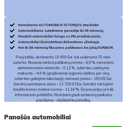
Nemokama AUTOMOBILIO ISTORIJOS ataskaita
Automobiliams suteikiama garantija iki 36 mėnesių.
Naudoti automobiliai lizingu su 0% pradiniu įnašu.
Automobiliai išsimokėtinai dirbantiems užsienyje.
Net iki 84 mėnesių fiksuotos palūkanos be jokių EURIBOR.
Pavyzdžiui, skolinantis 10 000 Eur, kai sudaroma 75 mėn.
sutartis, fiksuota metinė palūkanų norma – 6,9 %, mėnesinis
administravimo mokestis – 0,12 %, sutarties sudarymo
mokestis – 4,9 % (grąžinamas lygiomis dalimis per visą
sutarties galiojimo laikotarpį), mėnesio įmoka – 183,05 Eur,
bendra sumokama suma – 13 729,03 Eur, bendra vartojimo
kredito kainos metinė norma – 11,16 %. Šis pavyzdys yra tik
informacinio pobūdžio. Norėdami gauti asmeninį paskolos
pasiūlymą - užpildykite paraišką.
Panašūs automobiliai