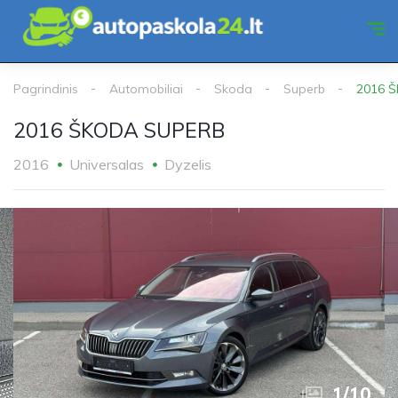
Pagrindinis
Automobiliai
Skoda
Superb
2016 
2016 ŠKODA SUPERB
2016
Universalas
Dyzelis
1
/
10