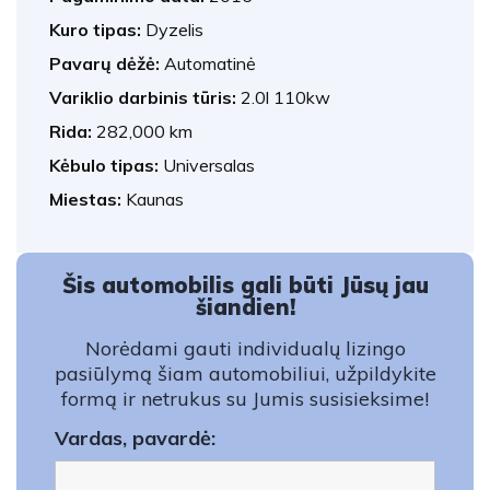
Kuro tipas:
Dyzelis
Pavarų dėžė:
Automatinė
Variklio darbinis tūris:
2.0l 110kw
Rida:
282,000 km
Kėbulo tipas:
Universalas
Miestas:
Kaunas
Šis automobilis gali būti Jūsų jau
šiandien!
Norėdami gauti individualų lizingo
pasiūlymą šiam automobiliui, užpildykite
formą ir netrukus su Jumis susisieksime!
Vardas, pavardė: