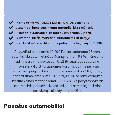
Nemokama AUTOMOBILIO ISTORIJOS ataskaita
Automobiliams suteikiama garantija iki 36 mėnesių.
Naudoti automobiliai lizingu su 0% pradiniu įnašu.
Automobiliai išsimokėtinai dirbantiems užsienyje.
Net iki 84 mėnesių fiksuotos palūkanos be jokių EURIBOR.
Pavyzdžiui, skolinantis 10 000 Eur, kai sudaroma 75 mėn.
sutartis, fiksuota metinė palūkanų norma – 6,9 %, mėnesinis
administravimo mokestis – 0,12 %, sutarties sudarymo
mokestis – 4,9 % (grąžinamas lygiomis dalimis per visą
sutarties galiojimo laikotarpį), mėnesio įmoka – 183,05 Eur,
bendra sumokama suma – 13 729,03 Eur, bendra vartojimo
kredito kainos metinė norma – 11,16 %. Šis pavyzdys yra tik
informacinio pobūdžio. Norėdami gauti asmeninį paskolos
pasiūlymą - užpildykite paraišką.
Panašūs automobiliai