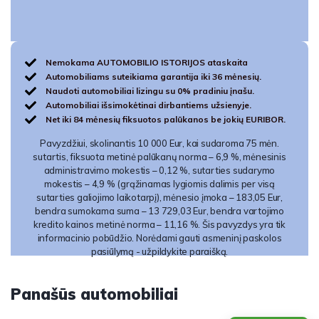
Nemokama AUTOMOBILIO ISTORIJOS ataskaita
Automobiliams suteikiama garantija iki 36 mėnesių.
Naudoti automobiliai lizingu su 0% pradiniu įnašu.
Automobiliai išsimokėtinai dirbantiems užsienyje.
Net iki 84 mėnesių fiksuotos palūkanos be jokių EURIBOR.
Pavyzdžiui, skolinantis 10 000 Eur, kai sudaroma 75 mėn.
sutartis, fiksuota metinė palūkanų norma – 6,9 %, mėnesinis
administravimo mokestis – 0,12 %, sutarties sudarymo
mokestis – 4,9 % (grąžinamas lygiomis dalimis per visą
sutarties galiojimo laikotarpį), mėnesio įmoka – 183,05 Eur,
bendra sumokama suma – 13 729,03 Eur, bendra vartojimo
kredito kainos metinė norma – 11,16 %. Šis pavyzdys yra tik
informacinio pobūdžio. Norėdami gauti asmeninį paskolos
pasiūlymą - užpildykite paraišką.
Panašūs automobiliai