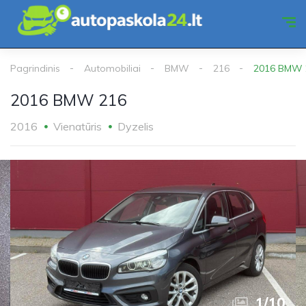
Pagrindinis
Automobiliai
BMW
216
2016 BMW 
2016 BMW 216
2016
Vienatūris
Dyzelis
1
/
10