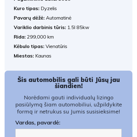
Kuro tipas:
Dyzelis
Pavarų dėžė:
Automatinė
Variklio darbinis tūris:
1.5l 85kw
Rida:
299,000 km
Kėbulo tipas:
Vienatūris
Miestas:
Kaunas
Šis automobilis gali būti Jūsų jau
šiandien!
Norėdami gauti individualų lizingo
pasiūlymą šiam automobiliui, užpildykite
formą ir netrukus su Jumis susisieksime!
Vardas, pavardė: