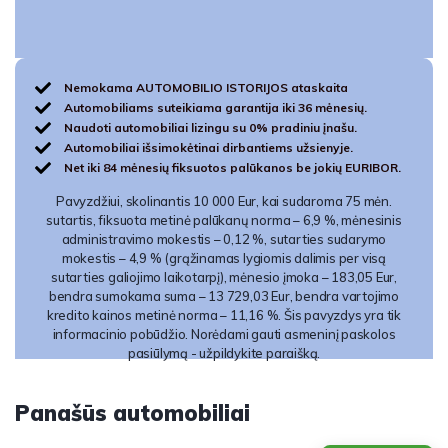
Nemokama AUTOMOBILIO ISTORIJOS ataskaita
Automobiliams suteikiama garantija iki 36 mėnesių.
Naudoti automobiliai lizingu su 0% pradiniu įnašu.
Automobiliai išsimokėtinai dirbantiems užsienyje.
Net iki 84 mėnesių fiksuotos palūkanos be jokių EURIBOR.
Pavyzdžiui, skolinantis 10 000 Eur, kai sudaroma 75 mėn.
sutartis, fiksuota metinė palūkanų norma – 6,9 %, mėnesinis
administravimo mokestis – 0,12 %, sutarties sudarymo
mokestis – 4,9 % (grąžinamas lygiomis dalimis per visą
sutarties galiojimo laikotarpį), mėnesio įmoka – 183,05 Eur,
bendra sumokama suma – 13 729,03 Eur, bendra vartojimo
kredito kainos metinė norma – 11,16 %. Šis pavyzdys yra tik
informacinio pobūdžio. Norėdami gauti asmeninį paskolos
pasiūlymą - užpildykite paraišką.
Panašūs automobiliai