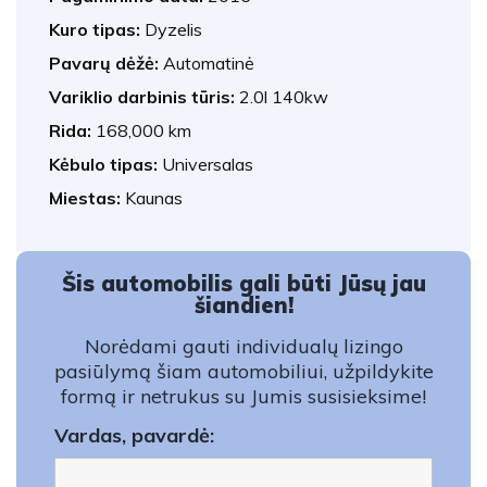
Kuro tipas:
Dyzelis
Pavarų dėžė:
Automatinė
Variklio darbinis tūris:
2.0l 140kw
Rida:
168,000 km
Kėbulo tipas:
Universalas
Miestas:
Kaunas
Šis automobilis gali būti Jūsų jau
šiandien!
Norėdami gauti individualų lizingo
pasiūlymą šiam automobiliui, užpildykite
formą ir netrukus su Jumis susisieksime!
Vardas, pavardė: